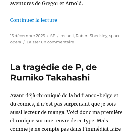
aventures de Gregor et Arnold.
de « Deux hommes dans les conf
Continuer la lecture
Publié
Catégories
Étiquettes
15 décembre 2025
SF
recueil
,
Robert Sheckley
,
space
le
sur
opera
Laisser un commentaire
Deux
hommes
dans
La tragédie de P, de
les
confins,
Rumiko Takahashi
de
Robert
Sheckley
Ayant déjà chroniqué de la bd franco-belge et
du comics, il n’est pas surprenant que je sois
aussi lecteur de manga. Voici donc ma première
chronique sur une œuvre de ce type. Mais
comme je ne compte pas dans l’immédiat faire