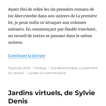
Takahashi
Ayant fini de relire les six premiers romans de
Joe Abercrombie
dans son univers de
La première
loi
, je peux enfin m’attaquer aux volumes
suivants. En commençant par
Double tranchant
,
un recueil de textes se passant dans le même
univers.
de « Double tranchant, de Joe A
Continuer la lecture
Publié
Catégories
Étiquettes
13 janvier 2025
Fantasy
Joe Abercrombie
,
La première
le
sur
loi
,
recueil
Laisser un commentaire
Double
tranchant,
de
Jardins virtuels, de Sylvie
Joe
Abercrombie
Denis