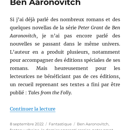
Ben Aaronovitch
Si j’ai déjà parlé des nombreux romans et des
quelques novellas de la série
Peter Grant
de
Ben
Aaronovitch
, je n’ai pas encore parlé des
nouvelles se passant dans le même univers.
L’auteur en a produit plusieurs, notamment
pour accompagner des éditions spéciales de ses
romans. Mais heureusement pour les
lecteurices ne bénéficiant pas de ces éditions,
un recueil reprenant ses textes a fini par être
publié :
Tales from the Folly
.
de « Tales from the Folly, de Be
Continuer la lecture
Publié
Catégories
Étiquettes
8 septembre 2022
Fantastique
Ben Aaronovitch
,
le