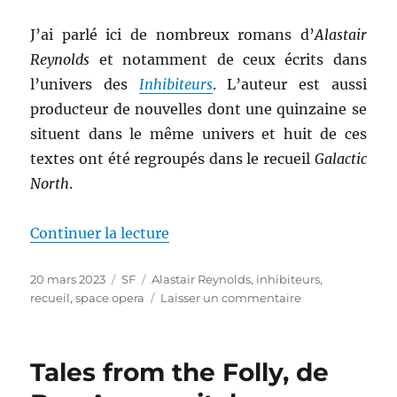
J’ai parlé ici de nombreux romans d’
Alastair
Reynolds
et notamment de ceux écrits dans
l’univers des
Inhibiteurs
. L’auteur est aussi
producteur de nouvelles dont une quinzaine se
situent dans le même univers et huit de ces
textes ont été regroupés dans le recueil
Galactic
North
.
de « Galactic North, d’Alastair 
Continuer la lecture
Publié
Catégories
Étiquettes
20 mars 2023
SF
Alastair Reynolds
,
inhibiteurs
,
le
sur
recueil
,
space opera
Laisser un commentaire
Galactic
North,
d’Alastair
Tales from the Folly, de
Reynolds