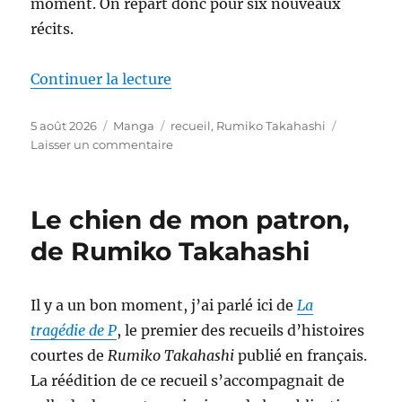
moment. On repart donc pour six nouveaux
récits.
de « Le dîner de la sorcière, de
Continuer la lecture
Publié
Catégories
Étiquettes
5 août 2026
Manga
recueil
,
Rumiko Takahashi
le
sur
Laisser un commentaire
Le
dîner
de
Le chien de mon patron,
la
sorcière,
de Rumiko Takahashi
de
Rumiko
Takahashi
Il y a un bon moment, j’ai parlé ici de
La
tragédie de P
, le premier des recueils d’histoires
courtes de
Rumiko Takahashi
publié en français.
La réédition de ce recueil s’accompagnait de