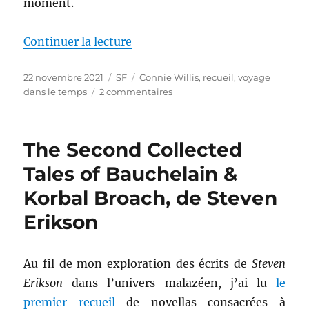
moment.
de « Les veilleurs du feu, de Conn
Continuer la lecture
Publié
Catégories
Étiquettes
22 novembre 2021
SF
Connie Willis
,
recueil
,
voyage
le
sur
dans le temps
2 commentaires
Les
veilleurs
du
The Second Collected
feu,
de
Tales of Bauchelain &
Connie
Korbal Broach, de Steven
Willis
Erikson
Au fil de mon exploration des écrits de
Steven
Erikson
dans l’univers malazéen, j’ai lu
le
premier recueil
de novellas consacrées à