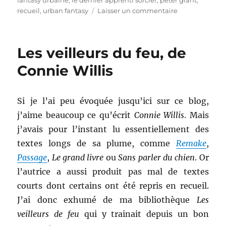
fantasy urbaine
,
le dernier apprenti sorcier
,
peter grant
,
sur
recueil
,
urban fantasy
Laisser un commentaire
Tales
from
the
Les veilleurs du feu, de
Folly,
de
Connie Willis
Ben
Aaronovitch
Si je l’ai peu évoquée jusqu’ici sur ce blog,
j’aime beaucoup ce qu’écrit
Connie Willis
. Mais
j’avais pour l’instant lu essentiellement des
textes longs de sa plume, comme
Remake
,
Passage
,
Le grand livre
ou
Sans parler du chien
. Or
l’autrice a aussi produit pas mal de textes
courts dont certains ont été repris en recueil.
J’ai donc exhumé de ma bibliothèque
Les
veilleurs de feu
qui y trainait depuis un bon