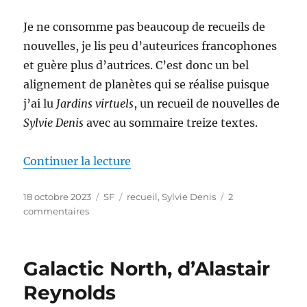
Je ne consomme pas beaucoup de recueils de
nouvelles, je lis peu d’auteurices francophones
et guère plus d’autrices. C’est donc un bel
alignement de planètes qui se réalise puisque
j’ai lu
Jardins virtuels
, un recueil de nouvelles de
Sylvie Denis
avec au sommaire treize textes.
de « Jardins virtuels, de Sylvie D
Continuer la lecture
Publié
Catégories
Étiquettes
18 octobre 2023
SF
recueil
,
Sylvie Denis
2
le
sur
commentaires
Jardins
virtuels,
de
Galactic North, d’Alastair
Sylvie
Denis
Reynolds