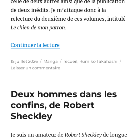
celle de deux autres ainsi que de la publication
de deux inédits. Je m’attaque donc à la
relecture du deuxième de ces volumes, intitulé
Le chien de mon patron
.
de « Le chien de mon patron, d
Continuer la lecture
Publié
Catégories
Étiquettes
15 juillet 2026
Manga
recueil
,
Rumiko Takahashi
le
sur
Laisser un commentaire
Le
chien
de
Deux hommes dans les
mon
patron,
confins, de Robert
de
Sheckley
Rumiko
Takahashi
Je suis un amateur de
Robert Sheckley
de longue