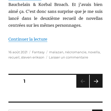
Bauchelain & Korbal Broach. Et j’avais bien
aimé ça. C’est donc sans surprise que je me suis
lancé dans le deuxième recueil de novellas
centrées sur les mêmes personnages.
de « The Second Collected Tales
Continuer la lecture
Publié
Catégories
Étiquettes
16 août 2021
Fantasy
malazan
,
nécromancie
,
novella
,
le
sur
recueil
,
steven erikson
Laisser un commentaire
The
Second
Collected
Tales
Pagination
PAGE
1
of
Bauchelain
PAG
des
&
E
Korbal
SUIV
publications
ANT
Broach,
E
de