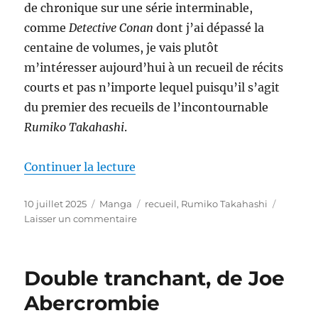
de chronique sur une série interminable,
comme
Detective Conan
dont j’ai dépassé la
centaine de volumes, je vais plutôt
m’intéresser aujourd’hui à un recueil de récits
courts et pas n’importe lequel puisqu’il s’agit
du premier des recueils de l’incontournable
Rumiko Takahashi
.
de « La tragédie de P, de Rumik
Continuer la lecture
Publié
Catégories
Étiquettes
10 juillet 2025
Manga
recueil
,
Rumiko Takahashi
le
sur
Laisser un commentaire
La
tragédie
de
Double tranchant, de Joe
P,
de
Abercrombie
Rumiko