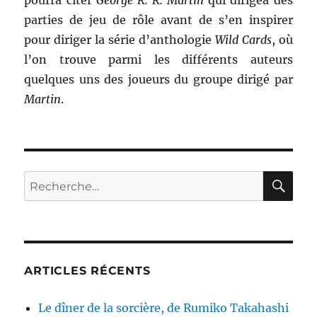
pourra citer
George R. R. Martin
qui dirigea des
parties de jeu de rôle avant de s’en inspirer
pour diriger la série d’anthologie
Wild Cards
, où
l’on trouve parmi les différents auteurs
quelques uns des joueurs du groupe dirigé par
Martin
.
RE
Recherche
pour :
ARTICLES RÉCENTS
Le dîner de la sorcière, de Rumiko Takahashi