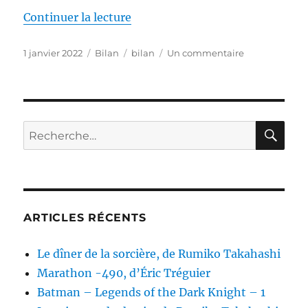
de « Bilan 2021 »
Continuer la lecture
Publié
Catégories
Étiquettes
sur
1 janvier 2022
Bilan
bilan
Un commentaire
le
Bilan
2021
RE
Recherche
pour :
ARTICLES RÉCENTS
Le dîner de la sorcière, de Rumiko Takahashi
Marathon -490, d’Éric Tréguier
Batman – Legends of the Dark Knight – 1