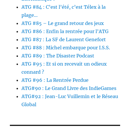
ATG #84 : C’est l’été, c’est Télex à la
plage…
ATG #85 – Le grand retour des jeux
ATG #86 : Enfin la rentrée pour l’ATG
ATG #87 : La SF de Laurent Genefort
ATG #88 : Michel embarque pour I.S.S.
ATG #89 : The Disaster Podcast
ATG #95 : Et si on recevait un odieux
connard ?
ATG #96 : La Rentrée Perdue
ATG#90 : Le Grand Livre des IndieGames
ATG#92 : Jean-Luc Vuillemin et le Réseau
Global