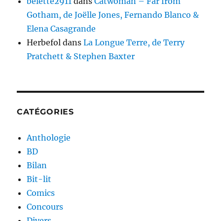
belette2911
dans
Catwoman – Far from
Gotham, de Joëlle Jones, Fernando Blanco &
Elena Casagrande
Herbefol
dans
La Longue Terre, de Terry
Pratchett & Stephen Baxter
CATÉGORIES
Anthologie
BD
Bilan
Bit-lit
Comics
Concours
Divers