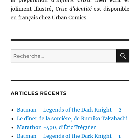
la préparation d’
Infinite Crisis
. Bien écrit et
joliment illustré,
Crise d’identité
est disponible
en français chez Urban Comics.
RE
Recherche
pour :
ARTICLES RÉCENTS
Batman – Legends of the Dark Knight – 2
Le dîner de la sorcière, de Rumiko Takahashi
Marathon -490, d’Éric Tréguier
Batman – Legends of the Dark Knight – 1