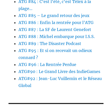
ATG #84 : C’est l’été, c’est Télex à la
plage…
ATG #85 – Le grand retour des jeux
ATG #86 : Enfin la rentrée pour l’ATG
ATG #87 : La SF de Laurent Genefort
ATG #88 : Michel embarque pour I.S.S.
ATG #89 : The Disaster Podcast
ATG #95 : Et si on recevait un odieux
connard ?
ATG #96 : La Rentrée Perdue
ATG#90 : Le Grand Livre des IndieGames
ATG#92 : Jean-Luc Vuillemin et le Réseau
Global