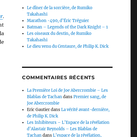
Le dîner de la sorcière, de Rumiko
Takahashi
ar
.
Marathon -490, d’Éric Tréguier
nt
Batman – Legends of the Dark Knight – 1
la
Les oiseaux du destin, de Rumiko
Takahashi
de
Le dieu venu du Centaure, de Philip K. Dick
COMMENTAIRES RÉCENTS
La Première Loi de Joe Abercrombie – Les
Blablas de Tachan
dans
Premier sang, de
Joe Abercrombie
Eric Gautier
dans
La vérité avant-dernière,
de Philip K. Dick
Les Inhibiteurs – L’Espace de la révélation
d’Alastair Reynolds – Les Blablas de
Tachan
dans
L’espace de la révélation,