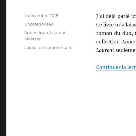
Publié
4 décembre 2018
J’ai déjà parlé 
le
Catégories
Uncategorized
Ce livre m’a lai
Étiquettes
Antarctique
,
Laurent
roman du duo,
Kloetzer
collection
Lunes
sur
Laisser un commentaire
Laurent
seuleme
Vostok,
de
Laurent
Continuer la lec
Kloetzer