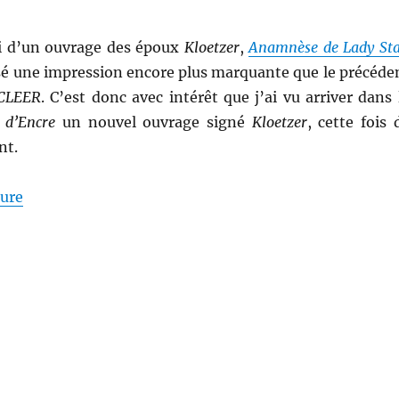
ici d’un ouvrage des époux
Kloetzer
,
Anamnèse de Lady St
ssé une impression encore plus marquante que le précéde
CLEER
. C’est donc avec intérêt que j’ai vu arriver dans 
 d’Encre
un nouvel ouvrage signé
Kloetzer
, cette fois 
nt.
de « Vostok, de Laurent Kloetzer »
ture