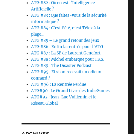
ATG #82 : Où en est l’Intelligence
Artificielle ?
ATG #83 : Que faites-vous de la sécurité
informatique ?
ATG #84 : C’est l’été, c’est Télex à la
plage…
ATG #85 – Le grand retour des jeux
ATG #86 : Enfin la rentrée pour l’ATG
ATG #87 : La SF de Laurent Genefort
ATG #88 : Michel embarque pour I.S.S.
ATG #89 : The Disaster Podcast
ATG #95 : Et si on recevait un odieux
connard ?
ATG #96 : La Rentrée Perdue
ATG#90 : Le Grand Livre des IndieGames
ATG#92 : Jean-Luc Vuillemin et le
Réseau Global
ARCHIVES