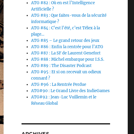
ATG #82 : Où en est l’Intelligence
Artificielle ?
ATG #83 : Que faites-vous de la sécurité
informatique ?
ATG #84 : C’est l’été, c’est Télex à la
plage…
ATG #85 – Le grand retour des jeux
ATG #86 : Enfin la rentrée pour l’ATG
ATG #87 : La SF de Laurent Genefort
ATG #88 : Michel embarque pour I.S.S.
ATG #89 : The Disaster Podcast
ATG #95 : Et si on recevait un odieux
connard ?
ATG #96 : La Rentrée Perdue
ATG#90 : Le Grand Livre des IndieGames
ATG#92 : Jean-Luc Vuillemin et le
Réseau Global
ARCHIVES