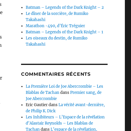
s
Batman – Legends of the Dark Knight – 2
de
Le dîner de la sorcière, de Rumiko
Takahashi
Marathon -490, d’Éric Tréguier
Batman – Legends of the Dark Knight – 1
s
Les oiseaux du destin, de Rumiko
Takahashi
n
COMMENTAIRES RÉCENTS
r
La Première Loi de Joe Abercrombie – Les
Blablas de Tachan
dans
Premier sang, de
Joe Abercrombie
s
Eric Gautier
dans
La vérité avant-dernière,
de Philip K. Dick
Les Inhibiteurs – L’Espace de la révélation
d’Alastair Reynolds – Les Blablas de
Tachan
dans
L’espace de la révélation,