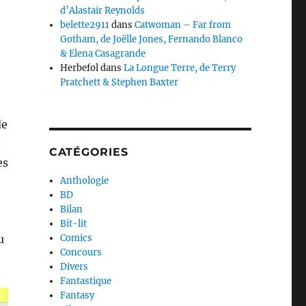
d’Alastair Reynolds
belette2911
dans
Catwoman – Far from
Gotham, de Joëlle Jones, Fernando Blanco
& Elena Casagrande
Herbefol
dans
La Longue Terre, de Terry
Pratchett & Stephen Baxter
de
.
CATÉGORIES
es
Anthologie
BD
Bilan
Bit-lit
u
Comics
Concours
Divers
Fantastique
Fantasy