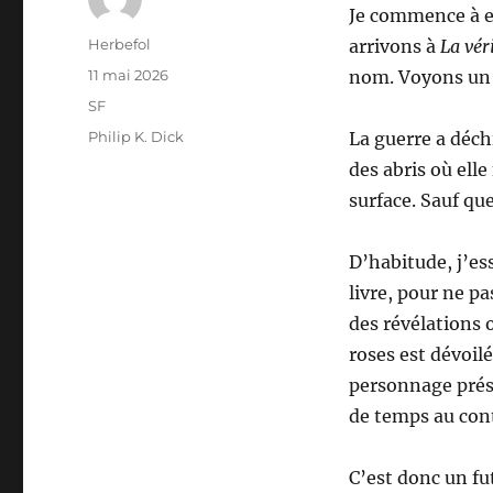
Je commence à en
Auteur
Herbefol
arrivons à
La vér
Publié
11 mai 2026
nom. Voyons un 
le
Catégories
SF
Étiquettes
Philip K. Dick
La guerre a déchi
des abris où ell
surface. Sauf que
D’habitude, j’es
livre, pour ne pa
des révélations 
roses est dévoil
personnage prése
de temps au cont
C’est donc un fu