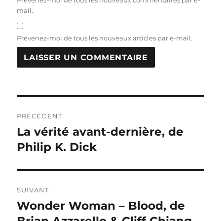
Prévenez-moi de tous les nouveaux commentaires par e-
mail.
Prévenez-moi de tous les nouveaux articles par e-mail.
Navigation
PRÉCÉDENT
de
La vérité avant-dernière, de
Publication
précédente :
Philip K. Dick
l’article
SUIVANT
Wonder Woman – Blood, de
Publication
suivante :