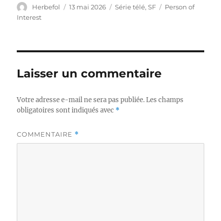
Auteur
Publié
Catégories
Étiquettes
Herbefol
13 mai 2026
Série télé
,
SF
Person of
le
Interest
Laisser un commentaire
Votre adresse e-mail ne sera pas publiée.
Les champs
obligatoires sont indiqués avec
*
COMMENTAIRE
*