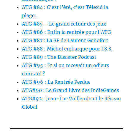
ATG #84 : C’est l’été, c’est Télex à la
plage…
ATG #85 – Le grand retour des jeux
ATG #86 : Enfin la rentrée pour l’ATG
ATG #87 : La SF de Laurent Genefort
ATG #88 : Michel embarque pour I.S.S.
ATG #89 : The Disaster Podcast
ATG #95 : Et si on recevait un odieux
connard ?
ATG #96 : La Rentrée Perdue
ATG#90 : Le Grand Livre des IndieGames
ATG#92 : Jean-Luc Vuillemin et le Réseau
Global