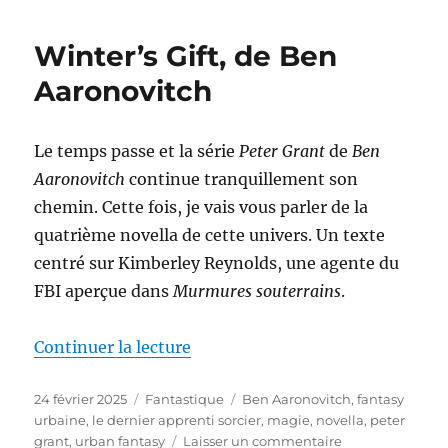
marche
funèbre
Winter’s Gift, de Ben
des
marionnettes,
Aaronovitch
d’Adam-
Troy
Castro
Le temps passe et la série
Peter Grant
de
Ben
Aaronovitch
continue tranquillement son
chemin. Cette fois, je vais vous parler de la
quatrième novella de cette univers. Un texte
centré sur Kimberley Reynolds, une agente du
FBI aperçue dans
Murmures souterrains
.
de « Winter’s Gift, de Ben Aaron
Continuer la lecture
Publié
Catégories
Étiquettes
24 février 2025
Fantastique
Ben Aaronovitch
,
fantasy
le
urbaine
,
le dernier apprenti sorcier
,
magie
,
novella
,
peter
sur
grant
,
urban fantasy
Laisser un commentaire