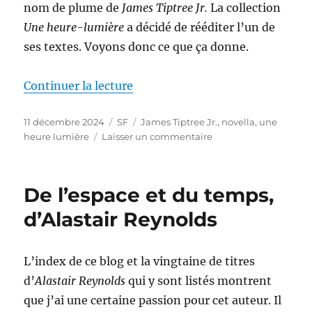
nom de plume de
James Tiptree Jr.
La collection
Une heure-lumière
a décidé de rééditer l’un de
ses textes. Voyons donc ce que ça donne.
de « Houston, Houston, me recev
Continuer la lecture
Publié
Catégories
Étiquettes
11 décembre 2024
SF
James Tiptree Jr.
,
novella
,
une
le
sur
heure lumière
Laisser un commentaire
Houston,
Houston,
me
De l’espace et du temps,
recevez-
vous
d’Alastair Reynolds
?
de
James
L’index de ce blog et la vingtaine de titres
Tiptree
d’
Alastair Reynolds
qui y sont listés montrent
Jr.
que j’ai une certaine passion pour cet auteur. Il