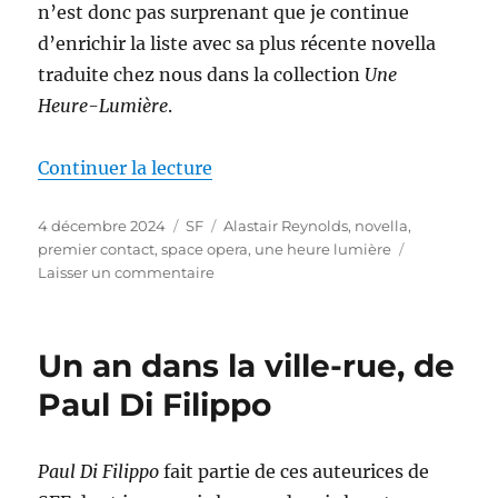
n’est donc pas surprenant que je continue
d’enrichir la liste avec sa plus récente novella
traduite chez nous dans la collection
Une
Heure-Lumière
.
de « De l’espace et du temps, d’
Continuer la lecture
Publié
Catégories
Étiquettes
4 décembre 2024
SF
Alastair Reynolds
,
novella
,
le
premier contact
,
space opera
,
une heure lumière
sur
Laisser un commentaire
De
l’espace
et
Un an dans la ville-rue, de
du
temps,
Paul Di Filippo
d’Alastair
Reynolds
Paul Di Filippo
fait partie de ces auteurices de