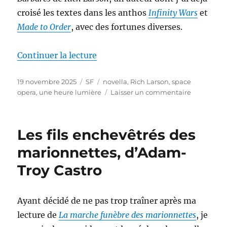
croisé les textes dans les anthos
Infinity Wars
et
Made to Order
, avec des fortunes diverses.
de « Barbares, de Rich Larson »
Continuer la lecture
Publié
Catégories
Étiquettes
19 novembre 2025
SF
novella
,
Rich Larson
,
space
le
sur
opera
,
une heure lumière
Laisser un commentaire
Barbares,
de
Rich
Les fils enchevêtrés des
Larson
marionnettes, d’Adam-
Troy Castro
Ayant décidé de ne pas trop traîner après ma
lecture de
La marche funèbre des marionnettes
, je