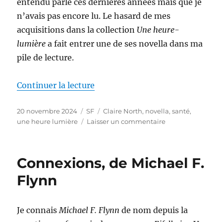
entendu parlé ces dernières années mais que je
Filippo
n’avais pas encore lu. Le hasard de mes
acquisitions dans la collection
Une heure-
lumière
a fait entrer une de ses novella dans ma
pile de lecture.
de « Sweet Harmony, de Claire 
Continuer la lecture
Publié
Catégories
Étiquettes
20 novembre 2024
SF
Claire North
,
novella
,
santé
,
le
sur
une heure lumière
Laisser un commentaire
Sweet
Harmony,
de
Connexions, de Michael F.
Claire
North
Flynn
Je connais
Michael F. Flynn
de nom depuis la