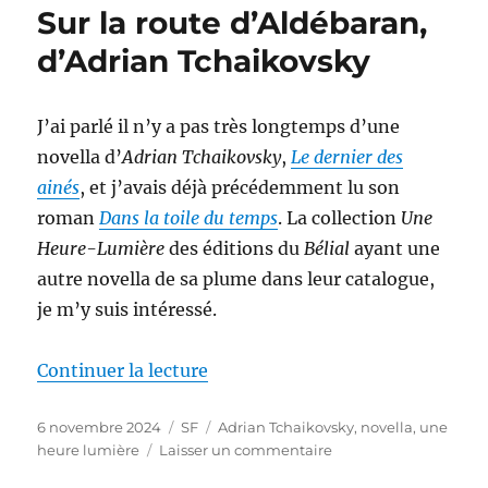
Sur la route d’Aldébaran,
F.
Flynn
d’Adrian Tchaikovsky
J’ai parlé il n’y a pas très longtemps d’une
novella d’
Adrian Tchaikovsky
,
Le dernier des
ainés
, et j’avais déjà précédemment lu son
roman
Dans la toile du temps
. La collection
Une
Heure-Lumière
des éditions du
Bélial
ayant une
autre novella de sa plume dans leur catalogue,
je m’y suis intéressé.
de « Sur la route d’Aldébaran, 
Continuer la lecture
Publié
Catégories
Étiquettes
6 novembre 2024
SF
Adrian Tchaikovsky
,
novella
,
une
le
sur
heure lumière
Laisser un commentaire
Sur