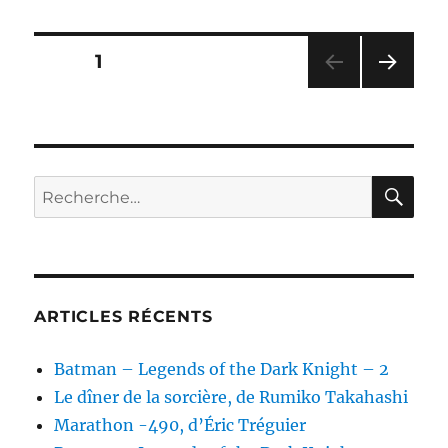
la
route
d’Aldébaran,
Pagination
PAGE
1
d’Adrian
Tchaikovsky
PAG
des
E
SUIV
publications
ANT
E
RE
Recherche
pour :
ARTICLES RÉCENTS
Batman – Legends of the Dark Knight – 2
Le dîner de la sorcière, de Rumiko Takahashi
Marathon -490, d’Éric Tréguier