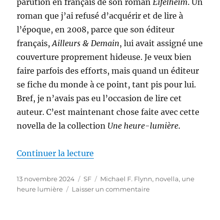
parution en français de son roman
Eifelheim
. Un
roman que j’ai refusé d’acquérir et de lire à
l’époque, en 2008, parce que son éditeur
français,
Ailleurs & Demain
, lui avait assigné une
couverture proprement hideuse. Je veux bien
faire parfois des efforts, mais quand un éditeur
se fiche du monde à ce point, tant pis pour lui.
Bref, je n’avais pas eu l’occasion de lire cet
auteur. C’est maintenant chose faite avec cette
novella de la collection
Une heure-lumière
.
de « Connexions, de Michael F. 
Continuer la lecture
Publié
Catégories
Étiquettes
13 novembre 2024
SF
Michael F. Flynn
,
novella
,
une
le
sur
heure lumière
Laisser un commentaire
Connexions,
de
Michael