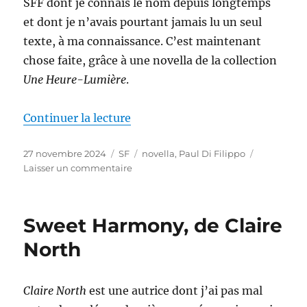
SFF dont je connais le nom depuis longtemps
et dont je n’avais pourtant jamais lu un seul
texte, à ma connaissance. C’est maintenant
chose faite, grâce à une novella de la collection
Une Heure-Lumière
.
de « Un an dans la ville-rue, de 
Continuer la lecture
Publié
Catégories
Étiquettes
27 novembre 2024
SF
novella
,
Paul Di Filippo
le
sur
Laisser un commentaire
Un
an
dans
Sweet Harmony, de Claire
la
ville-
North
rue,
de
Paul
Claire North
est une autrice dont j’ai pas mal
Di