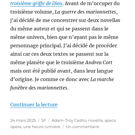
troisième griffe de Dieu
. Avant de m’occuper du
troisième volume,
La guerre des marionnettes
,
j’ai décidé de me concentrer sur deux novellas
du même auteur et qui se passent dans le
même univers, bien que n’ayant pas le même
personnage principal. J’ai décidé de procéder
ainsi car ces deux textes se passent sur la
même planète que le troisième
Andrea Cort
mais ont été publié avant, dans leur langue
d’origine. Je comme ce donc avec
La marche
funèbre des marionnettes
.
de « La marche funèbre des mar
Continuer la lecture
Publié
Catégories
Étiquettes
24 mars 2025
SF
Adam-Troy Castro
,
novella
,
space
le
sur
opera
,
une heure lumière
Un commentaire
La