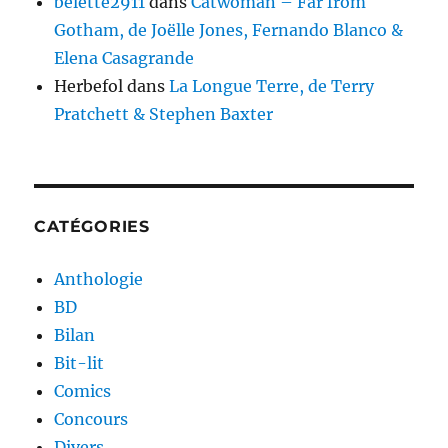
belette2911
dans
Catwoman – Far from
Gotham, de Joëlle Jones, Fernando Blanco &
Elena Casagrande
Herbefol
dans
La Longue Terre, de Terry
Pratchett & Stephen Baxter
CATÉGORIES
Anthologie
BD
Bilan
Bit-lit
Comics
Concours
Divers