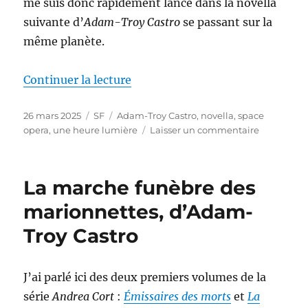
me suis donc rapidement lancé dans la novella
suivante d’
Adam-Troy Castro
se passant sur la
même planète.
de « Les fils enchevêtrés des m
Continuer la lecture
Publié
Catégories
Étiquettes
26 mars 2025
SF
Adam-Troy Castro
,
novella
,
space
le
sur
opera
,
une heure lumière
Laisser un commentaire
Les
fils
enchevêtr
La marche funèbre des
des
marionnett
marionnettes, d’Adam-
d’Adam-
Troy Castro
Troy
Castro
J’ai parlé ici des deux premiers volumes de la
série
Andrea Cort
:
Émissaires des morts
et
La