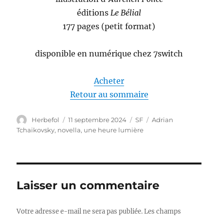
éditions
Le Bélial
177 pages (petit format)
disponible en numérique chez 7switch
Acheter
Retour au sommaire
Auteur
Publié
Catégories
Étiquettes
Herbefol
11 septembre 2024
SF
Adrian
le
Tchaikovsky
,
novella
,
une heure lumière
Laisser un commentaire
Votre adresse e-mail ne sera pas publiée.
Les champs