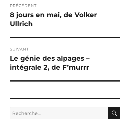
Navigation
PRÉCÉDENT
de
8 jours en mai, de Volker
Publication
précédente :
Ullrich
l’article
SUIVANT
Le génie des alpages –
Publication
suivante :
intégrale 2, de F’murrr
RE
Recherche
pour :