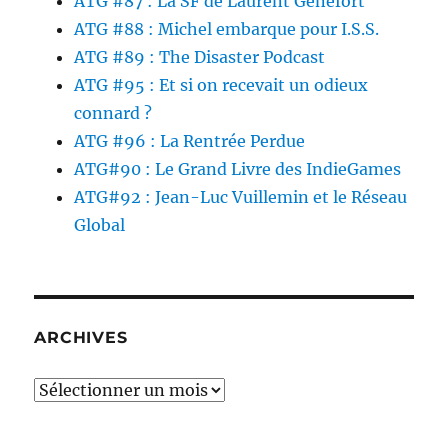
ATG #87 : La SF de Laurent Genefort
ATG #88 : Michel embarque pour I.S.S.
ATG #89 : The Disaster Podcast
ATG #95 : Et si on recevait un odieux
connard ?
ATG #96 : La Rentrée Perdue
ATG#90 : Le Grand Livre des IndieGames
ATG#92 : Jean-Luc Vuillemin et le Réseau
Global
ARCHIVES
Archives