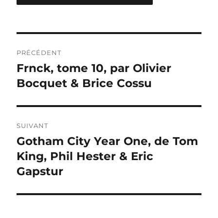
Navigation
PRÉCÉDENT
de
Frnck, tome 10, par Olivier
Publication
précédente :
Bocquet & Brice Cossu
l’article
SUIVANT
Gotham City Year One, de Tom
Publication
suivante :
King, Phil Hester & Eric
Gapstur