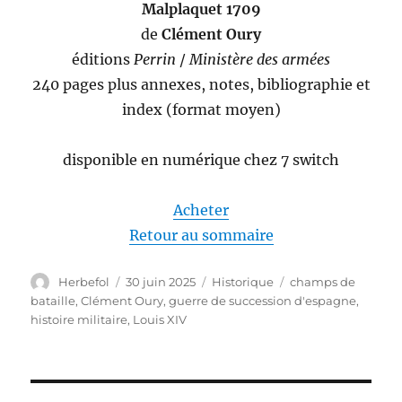
Malplaquet 1709
de
Clément Oury
éditions
Perrin
/
Ministère des armées
240 pages plus annexes, notes, bibliographie et
index (format moyen)
disponible en numérique chez 7 switch
Acheter
Retour au sommaire
Auteur
Publié
Catégories
Étiquettes
Herbefol
30 juin 2025
Historique
champs de
le
bataille
,
Clément Oury
,
guerre de succession d'espagne
,
histoire militaire
,
Louis XIV