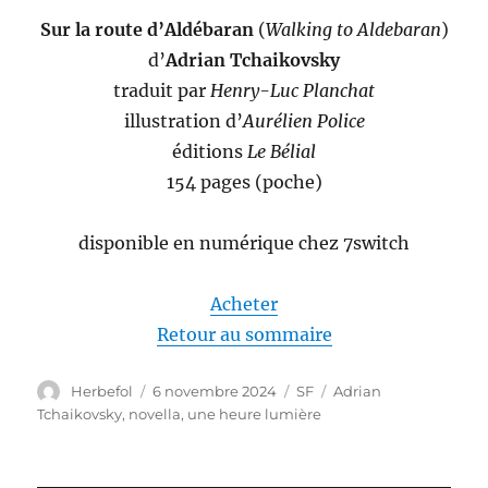
Sur la route d’Aldébaran
(
Walking to Aldebaran
)
d’
Adrian Tchaikovsky
traduit par
Henry-Luc Planchat
illustration d’
Aurélien Police
éditions
Le Bélial
154 pages (poche)
disponible en numérique chez 7switch
Acheter
Retour au sommaire
Auteur
Publié
Catégories
Étiquettes
Herbefol
6 novembre 2024
SF
Adrian
le
Tchaikovsky
,
novella
,
une heure lumière