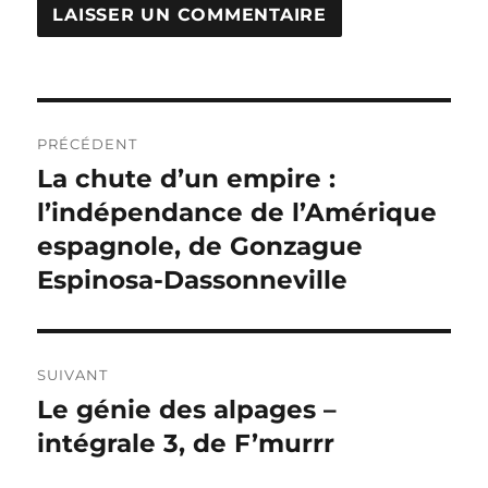
Navigation
PRÉCÉDENT
de
La chute d’un empire :
Publication
précédente :
l’indépendance de l’Amérique
l’article
espagnole, de Gonzague
Espinosa-Dassonneville
SUIVANT
Le génie des alpages –
Publication
suivante :
intégrale 3, de F’murrr