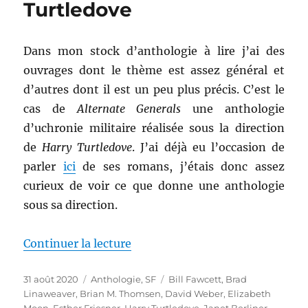
Turtledove
Dans mon stock d’anthologie à lire j’ai des
ouvrages dont le thème est assez général et
d’autres dont il est un peu plus précis. C’est le
cas de
Alternate Generals
une anthologie
d’uchronie militaire réalisée sous la direction
de
Harry Turtledove
. J’ai déjà eu l’occasion de
parler
ici
de ses romans, j’étais donc assez
curieux de voir ce que donne une anthologie
sous sa direction.
de « Alternate Generals, dirigée
Continuer la lecture
Publié
Catégories
Étiquettes
31 août 2020
Anthologie
,
SF
Bill Fawcett
,
Brad
le
Linaweaver
,
Brian M. Thomsen
,
David Weber
,
Elizabeth