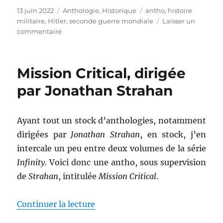
Publié
Catégories
Étiquettes
13 juin 2022
Anthologie
,
Historique
antho
,
histoire
le
militaire
,
Hitler
,
seconde guerre mondiale
Laisser un
sur
commentaire
Les
mythes
de
Mission Critical, dirigée
la
Seconde
par Jonathan Strahan
Guerre
mondiale
–
Ayant tout un stock d’anthologies, notamment
volume
dirigées par
Jonathan Strahan
, en stock, j’en
2,
dirigée
intercale un peu entre deux volumes de la série
par
Infinity
. Voici donc une antho, sous supervision
Jean
de
Strahan
, intitulée
Mission Critical
.
Lopez
&
Olivier
de « Mission Critical, dirigée p
Continuer la lecture
Wieviorka