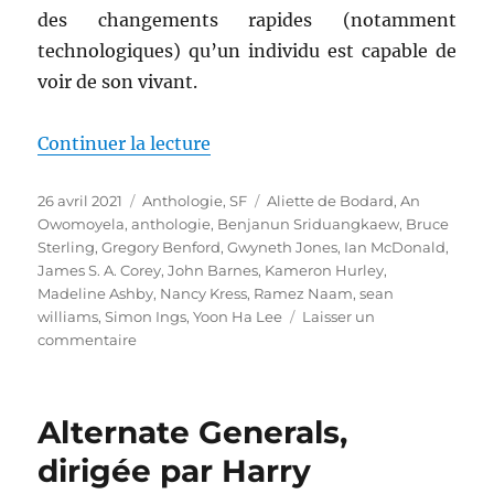
des changements rapides (notamment
technologiques) qu’un individu est capable de
voir de son vivant.
de « Meeting Infinity, dirigée p
Continuer la lecture
Publié
Catégories
Étiquettes
26 avril 2021
Anthologie
,
SF
Aliette de Bodard
,
An
le
Owomoyela
,
anthologie
,
Benjanun Sriduangkaew
,
Bruce
Sterling
,
Gregory Benford
,
Gwyneth Jones
,
Ian McDonald
,
James S. A. Corey
,
John Barnes
,
Kameron Hurley
,
Madeline Ashby
,
Nancy Kress
,
Ramez Naam
,
sean
williams
,
Simon Ings
,
Yoon Ha Lee
Laisser un
sur
commentaire
Meeting
Infinity,
dirigée
Alternate Generals,
par
Jonathan
dirigée par Harry
Strahan