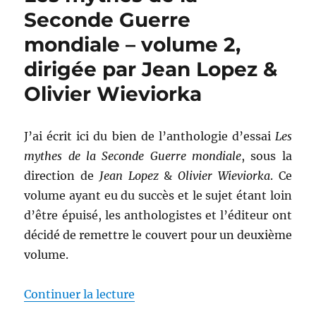
du
Seconde Guerre
monde,
mondiale – volume 2,
dirigé
par
dirigée par Jean Lopez &
Jean-
Christian
Olivier Wieviorka
Petitfils
J’ai écrit ici du bien de l’anthologie d’essai
Les
mythes de la Seconde Guerre mondiale
, sous la
direction de
Jean Lopez
&
Olivier Wieviorka
. Ce
volume ayant eu du succès et le sujet étant loin
d’être épuisé, les anthologistes et l’éditeur ont
décidé de remettre le couvert pour un deuxième
volume.
de « Les mythes de la Seconde G
Continuer la lecture