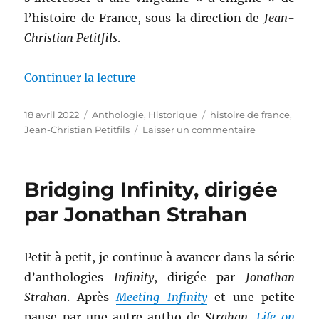
l’histoire de France, sous la direction de
Jean-
Christian Petitfils
.
de « Les énigmes de l’histoire de
Continuer la lecture
Publié
Catégories
Étiquettes
18 avril 2022
Anthologie
,
Historique
histoire de france
,
le
sur
Jean-Christian Petitfils
Laisser un commentaire
Les
énigmes
de
Bridging Infinity, dirigée
l’histoire
de
par Jonathan Strahan
France,
dirigé
par
Petit à petit, je continue à avancer dans la série
Jean-
d’anthologies
Infinity
, dirigée par
Jonathan
Christian
Petitfils
Strahan
. Après
Meeting Infinity
et une petite
pause par une autre antho de
Strahan
,
Life on