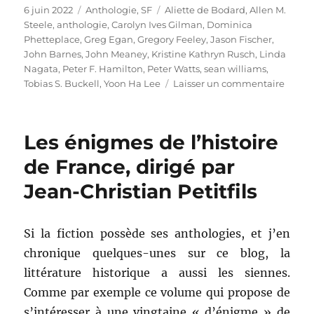
Publié
Catégories
Étiquettes
6 juin 2022
Anthologie
,
SF
Aliette de Bodard
,
Allen M.
le
Steele
,
anthologie
,
Carolyn Ives Gilman
,
Dominica
Phetteplace
,
Greg Egan
,
Gregory Feeley
,
Jason Fischer
,
John Barnes
,
John Meaney
,
Kristine Kathryn Rusch
,
Linda
Nagata
,
Peter F. Hamilton
,
Peter Watts
,
sean williams
,
sur
Tobias S. Buckell
,
Yoon Ha Lee
Laisser un commentaire
Missio
Critica
dirigé
Les énigmes de l’histoire
par
Jonat
de France, dirigé par
Strah
Jean-Christian Petitfils
Si la fiction possède ses anthologies, et j’en
chronique quelques-unes sur ce blog, la
littérature historique a aussi les siennes.
Comme par exemple ce volume qui propose de
s’intéresser à une vingtaine « d’énigme » de