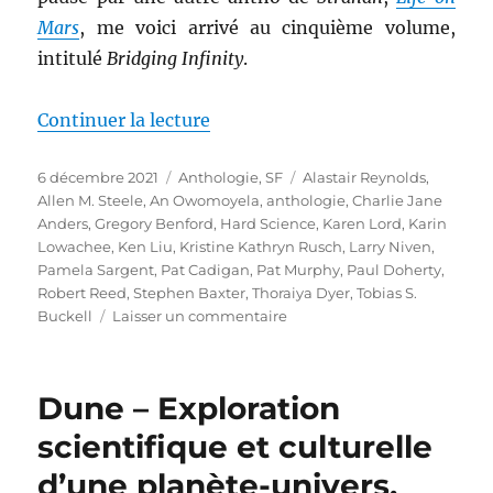
Mars
, me voici arrivé au cinquième volume,
intitulé
Bridging Infinity
.
de « Bridging Infinity, dirigée 
Continuer la lecture
Publié
Catégories
Étiquettes
6 décembre 2021
Anthologie
,
SF
Alastair Reynolds
,
le
Allen M. Steele
,
An Owomoyela
,
anthologie
,
Charlie Jane
Anders
,
Gregory Benford
,
Hard Science
,
Karen Lord
,
Karin
Lowachee
,
Ken Liu
,
Kristine Kathryn Rusch
,
Larry Niven
,
Pamela Sargent
,
Pat Cadigan
,
Pat Murphy
,
Paul Doherty
,
Robert Reed
,
Stephen Baxter
,
Thoraiya Dyer
,
Tobias S.
sur
Buckell
Laisser un commentaire
Bridging
Infinity,
dirigée
Dune – Exploration
par
Jonathan
scientifique et culturelle
Strahan
d’une planète-univers,