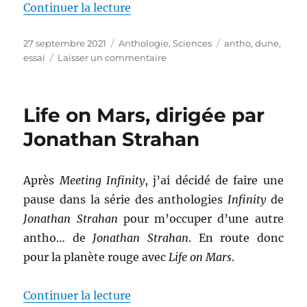
de « Dune – Exploration scientif
Continuer la lecture
Publié
Catégories
Étiquettes
27 septembre 2021
Anthologie
,
Sciences
antho
,
dune
,
le
sur
essai
Laisser un commentaire
Dune
–
Exploration
Life on Mars, dirigée par
scientifique
et
Jonathan Strahan
culturelle
d’une
planète-
Après
Meeting Infinity
, j’ai décidé de faire une
univers,
pause dans la série des anthologies
Infinity
de
dirigée
par
Jonathan Strahan
pour m’occuper d’une autre
Roland
antho… de
Jonathan Strahan
. En route donc
Lehoucq
pour la planète rouge avec
Life on Mars
.
de « Life on Mars, dirigée par J
Continuer la lecture