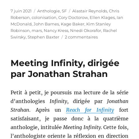
Publié
Catégories
Étiquettes
7 juin 2021
Anthologie
,
SF
Alastair Reynolds
,
Chris
le
Roberson
,
colonisation
,
Cory Doctorow
,
Ellen Klages
,
Ian
McDonald
,
John Barnes
,
Kage Baker
,
Kim Stanley
Robinson
,
mars
,
Nancy Kress
,
Nnedi Okorafor
,
Rachel
sur
Swirsky
,
Stephen Baxter
2 commentaires
Life
on
Mars,
Meeting Infinity, dirigée
dirigée
par
par Jonathan Strahan
Jonathan
Strahan
Petit à petit, je poursuis ma lecture de la série
d’anthologies
Infinity
, dirigée par
Jonathan
Strahan
. Après un
Reach for Infinity
fort
satisfaisant, je passe donc à la quatrième
anthologie, intitulée
Meeting Infinity
. Cette fois,
l’anthologiste oriente la réflexion en direction