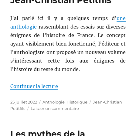
Jean-Christian Petitfils
J’ai parlé ici il y a quelques temps d’
une
anthologie
rassemblant des essais sur diverses
énigmes de l’histoire de France. Le concept
ayant visiblement bien fonctionné, l’éditeur et
l’anthologiste ont proposé un nouveau volume
s’intéressant cette fois aux énigmes de
l’histoire du reste du monde.
de « Les énigmes de l’histoire d
Continuer la lecture
Publié
Catégories
Étiquettes
25 juillet 2022
Anthologie
,
Historique
Jean-Christian
le
sur
Petitfils
Laisser un commentaire
Les
énigmes
de
Les mythes de la
l’histoire