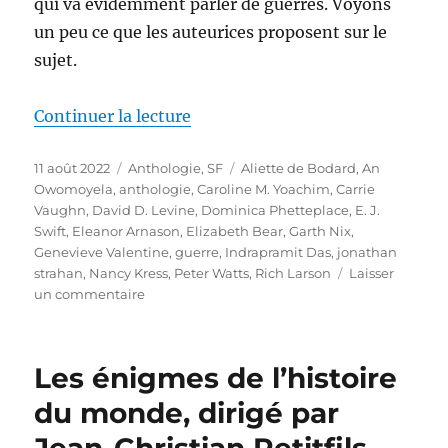
qui va évidemment parler de guerres. Voyons
un peu ce que les auteurices proposent sur le
sujet.
de « Infinity Wars, dirigée par 
Continuer la lecture
Publié
Catégories
Étiquettes
11 août 2022
Anthologie
,
SF
Aliette de Bodard
,
An
le
Owomoyela
,
anthologie
,
Caroline M. Yoachim
,
Carrie
Vaughn
,
David D. Levine
,
Dominica Phetteplace
,
E. J.
Swift
,
Eleanor Arnason
,
Elizabeth Bear
,
Garth Nix
,
Genevieve Valentine
,
guerre
,
Indrapramit Das
,
jonathan
strahan
,
Nancy Kress
,
Peter Watts
,
Rich Larson
Laisser
sur
un commentaire
Infinity
Wars,
dirigée
Les énigmes de l’histoire
par
Jonathan
du monde, dirigé par
Strahan