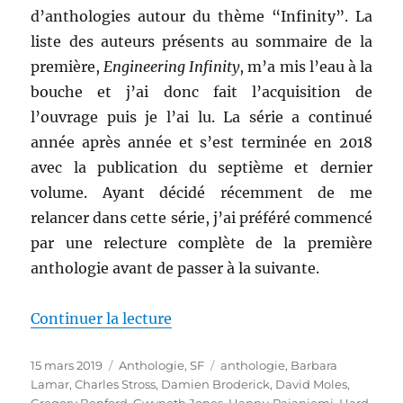
d’anthologies autour du thème “Infinity”. La
liste des auteurs présents au sommaire de la
première,
Engineering Infinity
, m’a mis l’eau à la
bouche et j’ai donc fait l’acquisition de
l’ouvrage puis je l’ai lu. La série a continué
année après année et s’est terminée en 2018
avec la publication du septième et dernier
volume. Ayant décidé récemment de me
relancer dans cette série, j’ai préféré commencé
par une relecture complète de la première
anthologie avant de passer à la suivante.
de « Engineering Infinity, de J
Continuer la lecture
Publié
Catégories
Étiquettes
15 mars 2019
Anthologie
,
SF
anthologie
,
Barbara
le
Lamar
,
Charles Stross
,
Damien Broderick
,
David Moles
,