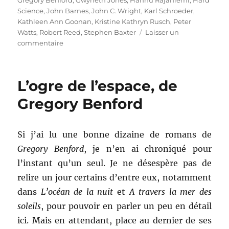
Gregory Benford
,
Gwyneth Jones
,
Hannu Rajaniemi
,
Hard
Science
,
John Barnes
,
John C. Wright
,
Karl Schroeder
,
Kathleen Ann Goonan
,
Kristine Kathryn Rusch
,
Peter
Watts
,
Robert Reed
,
Stephen Baxter
Laisser un
sur
commentaire
Engineering
Infinity,
de
L’ogre de l’espace, de
Jonathan
Strahan
Gregory Benford
Si j’ai lu une bonne dizaine de romans de
Gregory Benford
, je n’en ai chroniqué pour
l’instant qu’un seul. Je ne désespère pas de
relire un jour certains d’entre eux, notamment
dans
L’océan de la nuit
et
A travers la mer des
soleils
, pour pouvoir en parler un peu en détail
ici. Mais en attendant, place au dernier de ses