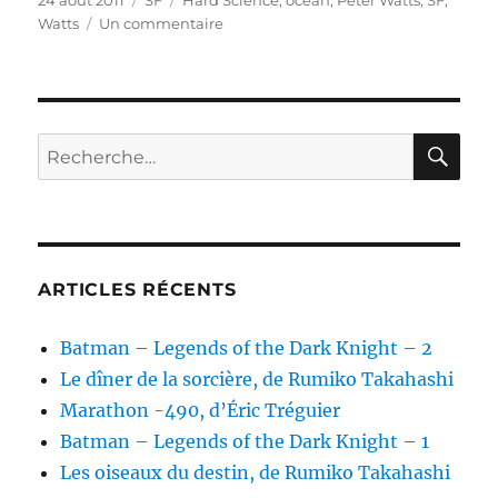
24 août 2011
SF
Hard Science
,
océan
,
Peter Watts
,
SF
,
le
sur
Watts
Un commentaire
Starfish,
de
Peter
Watts
RE
Recherche
pour :
ARTICLES RÉCENTS
Batman – Legends of the Dark Knight – 2
Le dîner de la sorcière, de Rumiko Takahashi
Marathon -490, d’Éric Tréguier
Batman – Legends of the Dark Knight – 1
Les oiseaux du destin, de Rumiko Takahashi