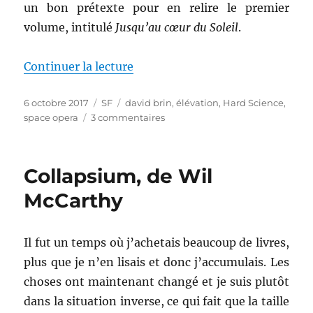
un bon prétexte pour en relire le premier
volume, intitulé
Jusqu’au cœur du Soleil
.
de « Jusqu’au cœur du Soleil, de
Continuer la lecture
Publié
Catégories
Étiquettes
6 octobre 2017
SF
david brin
,
élévation
,
Hard Science
,
le
sur
space opera
3 commentaires
Jusqu’au
cœur
du
Collapsium, de Wil
Soleil,
de
McCarthy
David
Brin
Il fut un temps où j’achetais beaucoup de livres,
plus que je n’en lisais et donc j’accumulais. Les
choses ont maintenant changé et je suis plutôt
dans la situation inverse, ce qui fait que la taille