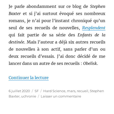
Je parle abondamment sur ce blog de
Stephen
Baxter
et si j’ai surtout évoqué ses nombreux
romans, je n’ai pour l’instant chroniqué qu’un
seul de ses recueils de nouvelles,
Resplendent
qui fait partie de sa série des
Enfants de la
destinée
. Mais l’auteur a déjà six autres recueils
de nouvelles à son actif, sans parler d’un ou
deux recueils d’essais. J’ai donc décidé de me
lancer dans un autre de ses recueils :
Obelisk
.
de « Obelisk, de Stephen Baxter
Continuer la lecture
Publié
Catégories
Étiquettes
6 juillet 2020
SF
Hard Science
,
mars
,
recueil
,
Stephen
le
sur
Baxter
,
uchronie
Laisser un commentaire
Obelisk,
de
Stephen