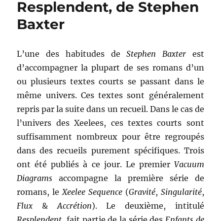
Resplendent, de Stephen
Baxter
Baxter
L’une des habitudes de
Stephen Baxter
est
d’accompagner la plupart de ses romans d’un
ou plusieurs textes courts se passant dans le
même univers. Ces textes sont généralement
repris par la suite dans un recueil. Dans le cas de
l’univers des Xeelees, ces textes courts sont
suffisamment nombreux pour être regroupés
dans des recueils purement spécifiques. Trois
ont été publiés à ce jour. Le premier
Vacuum
Diagrams
accompagne la première série de
romans, le
Xeelee Sequence
(
Gravité
,
Singularité
,
Flux
&
Accrétion
). Le deuxième, intitulé
Resplendent
, fait partie de la série des
Enfants de