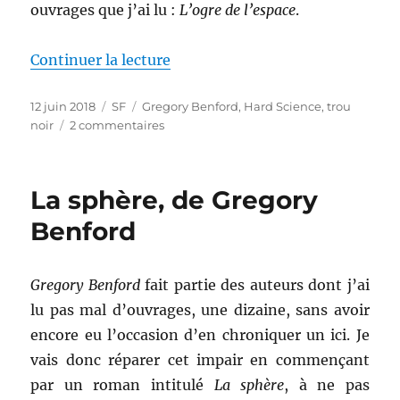
ouvrages que j’ai lu :
L’ogre de l’espace
.
de « L’ogre de l’espace, de Greg
Continuer la lecture
Publié
Catégories
Étiquettes
12 juin 2018
SF
Gregory Benford
,
Hard Science
,
trou
le
sur
noir
2 commentaires
L’ogre
de
l’espace,
La sphère, de Gregory
de
Gregory
Benford
Benford
Gregory Benford
fait partie des auteurs dont j’ai
lu pas mal d’ouvrages, une dizaine, sans avoir
encore eu l’occasion d’en chroniquer un ici. Je
vais donc réparer cet impair en commençant
par un roman intitulé
La sphère
, à ne pas