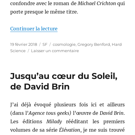
confondre avec le roman de
Michael Crichton
qui
porte presque le même titre.
de « La sphère, de Gregory Benf
Continuer la lecture
Publié
Catégories
Étiquettes
19 février 2018
SF
cosmologie
,
Gregory Benford
,
Hard
le
sur
Science
Laisser un commentaire
La
sphère,
de
Jusqu’au cœur du Soleil,
Gregory
Benford
de David Brin
J’ai déjà évoqué plusieurs fois ici et ailleurs
(dans l’
Agence tous geeks)
l’œuvre de
David Brin
.
Les éditions
Milady
rééditant les premiers
volumes de sa série
Élévation
, je me suis trouvé