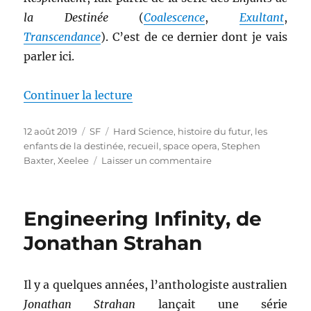
la Destinée
(
Coalescence
,
Exultant
,
Transcendance
). C’est de ce dernier dont je vais
parler ici.
de « Resplendent, de Stephen B
Continuer la lecture
Publié
Catégories
Étiquettes
12 août 2019
SF
Hard Science
,
histoire du futur
,
les
le
enfants de la destinée
,
recueil
,
space opera
,
Stephen
sur
Baxter
,
Xeelee
Laisser un commentaire
Resplendent,
de
Stephen
Engineering Infinity, de
Baxter
Jonathan Strahan
Il y a quelques années, l’anthologiste australien
Jonathan Strahan
lançait une série