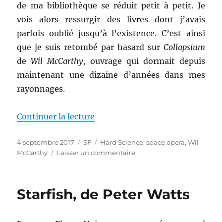
de ma bibliothèque se réduit petit à petit. Je
vois alors ressurgir des livres dont j’avais
parfois oublié jusqu’à l’existence. C’est ainsi
que je suis retombé par hasard sur
Collapsium
de
Wil McCarthy
, ouvrage qui dormait depuis
maintenant une dizaine d’années dans mes
rayonnages.
de « Collapsium, de Wil McCarth
Continuer la lecture
Publié
Catégories
Étiquettes
4 septembre 2017
SF
Hard Science
,
space opera
,
Wil
le
sur
McCarthy
Laisser un commentaire
Collapsium,
de
Wil
Starfish, de Peter Watts
McCarthy