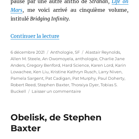
pause par une autre antho de
Strahan
,
Life on
Mars
, me voici arrivé au cinquième volume,
intitulé
Bridging Infinity
.
de « Bridging Infinity, dirigée 
Continuer la lecture
Publié
Catégories
Étiquettes
6 décembre 2021
Anthologie
,
SF
Alastair Reynolds
,
le
Allen M. Steele
,
An Owomoyela
,
anthologie
,
Charlie Jane
Anders
,
Gregory Benford
,
Hard Science
,
Karen Lord
,
Karin
Lowachee
,
Ken Liu
,
Kristine Kathryn Rusch
,
Larry Niven
,
Pamela Sargent
,
Pat Cadigan
,
Pat Murphy
,
Paul Doherty
,
Robert Reed
,
Stephen Baxter
,
Thoraiya Dyer
,
Tobias S.
sur
Buckell
Laisser un commentaire
Bridging
Infinity,
dirigée
Obelisk, de Stephen
par
Jonathan
Baxter
Strahan