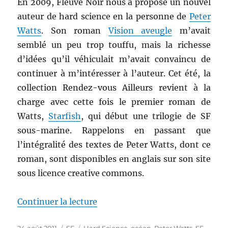
En 2009, Fleuve Noir nous a proposé un nouvel
auteur de hard science en la personne de
Peter
Watts
. Son roman
Vision aveugle
m’avait
semblé un peu trop touffu, mais la richesse
d’idées qu’il véhiculait m’avait convaincu de
continuer à m’intéresser à l’auteur. Cet été, la
collection Rendez-vous Ailleurs revient à la
charge avec cette fois le premier roman de
Watts,
Starfish
, qui début une trilogie de SF
sous-marine. Rappelons en passant que
l’intégralité des textes de Peter Watts, dont ce
roman, sont disponibles en anglais sur son site
sous licence creative commons.
de « Starfish, de Peter Watts »
Continuer la lecture
Publié
Catégories
Étiquettes