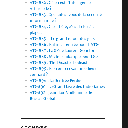
ATG #82 : Où en est l’Intelligence
Artificielle ?
ATG #83 : Que faites-vous de la sécurité
informatique ?
ATG #84 : C’est l’été, c’est Télex à la
plage…
ATG #85 – Le grand retour des jeux
ATG #86 : Enfin la rentrée pour l’ATG
ATG #87 : La SF de Laurent Genefort
ATG #88 : Michel embarque pour I.S.S.
ATG #89 : The Disaster Podcast
ATG #95 : Et si on recevait un odieux
connard ?
ATG #96 : La Rentrée Perdue
ATG#90 : Le Grand Livre des IndieGames
ATG#92 : Jean-Luc Vuillemin et le
Réseau Global
ARCHIVES