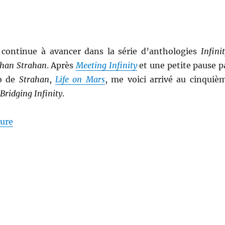
je continue à avancer dans la série d’anthologies
Infini
than Strahan
. Après
Meeting Infinity
et une petite pause p
ho de
Strahan
,
Life on Mars
, me voici arrivé au cinquiè
Bridging Infinity
.
de « Bridging Infinity, dirigée par Jonathan Strahan 
ture