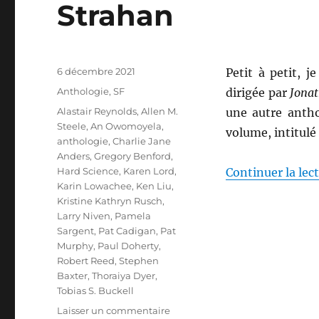
Strahan
Publié
6 décembre 2021
Petit à petit, 
le
Catégories
Anthologie
,
SF
dirigée par
Jona
Étiquettes
Alastair Reynolds
,
Allen M.
une autre ant
Steele
,
An Owomoyela
,
volume, intitulé
anthologie
,
Charlie Jane
Anders
,
Gregory Benford
,
Hard Science
,
Karen Lord
,
Continuer la lec
Karin Lowachee
,
Ken Liu
,
Kristine Kathryn Rusch
,
Larry Niven
,
Pamela
Sargent
,
Pat Cadigan
,
Pat
Murphy
,
Paul Doherty
,
Robert Reed
,
Stephen
Baxter
,
Thoraiya Dyer
,
Tobias S. Buckell
sur
Laisser un commentaire