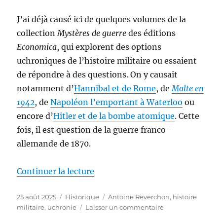
Dick
J’ai déjà causé ici de quelques volumes de la
collection
Mystères de guerre
des éditions
Economica
, qui explorent des options
uchroniques de l’histoire militaire ou essaient
de répondre à des questions. On y causait
notamment d’
Hannibal et de Rome
, de
Malte en
1942
, de
Napoléon l’emportant à Waterloo
ou
encore d’
Hitler et de la bombe atomique
. Cette
fois, il est question de la guerre franco-
allemande de 1870.
de « La France pouvait-elle gag
Continuer la lecture
Publié
Catégories
Étiquettes
25 août 2025
Historique
Antoine Reverchon
,
histoire
le
sur
militaire
,
uchronie
Laisser un commentaire
La