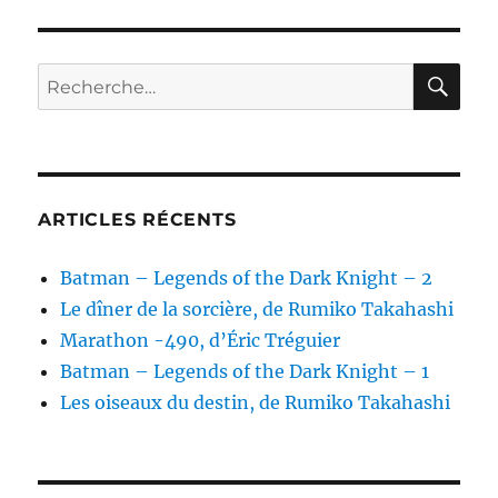
SUIV
publications
ANT
E
RE
Recherche
pour :
ARTICLES RÉCENTS
Batman – Legends of the Dark Knight – 2
Le dîner de la sorcière, de Rumiko Takahashi
Marathon -490, d’Éric Tréguier
Batman – Legends of the Dark Knight – 1
Les oiseaux du destin, de Rumiko Takahashi