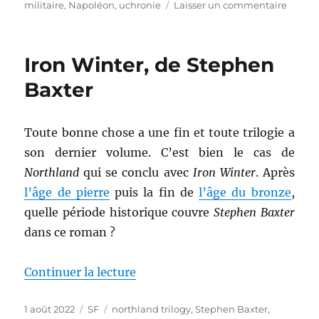
le
sur
militaire
,
Napoléon
,
uchronie
Laisser un commentaire
Et
si
Napol
Iron Winter, de Stephen
avait
gagné
Baxter
à
Waterl
?,
Toute bonne chose a une fin et toute trilogie a
d’Anto
son dernier volume. C’est bien le cas de
Rever
Northland
qui se conclu avec
Iron Winter
. Après
l’âge de pierre
puis la fin de
l’âge du bronze
,
quelle période historique couvre
Stephen Baxter
dans ce roman ?
de « Iron Winter, de Stephen Ba
Continuer la lecture
Publié
Catégories
Étiquettes
1 août 2022
SF
northland trilogy
,
Stephen Baxter
,