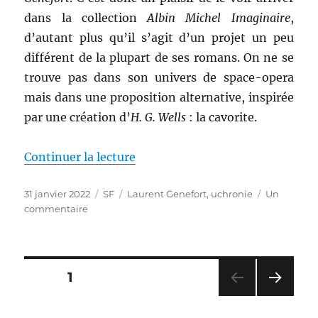
dans la collection
Albin Michel Imaginaire
,
d’autant plus qu’il s’agit d’un projet un peu
différent de la plupart de ses romans. On ne se
trouve pas dans son univers de space-opera
mais dans une proposition alternative, inspirée
par une création d’
H. G. Wells
: la cavorite.
de « Les temps ultramodernes, 
Continuer la lecture
Publié
Catégories
Étiquettes
31 janvier 2022
SF
Laurent Genefort
,
uchronie
Un
le
sur
commentaire
Les
temps
ultramodernes,
de
Pagination
PAGE
1
Laurent
Genefort
PAG
des
E