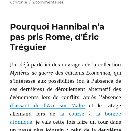
le
sur
uchronie
2 commentaires
Iron
Winter,
de
Pourquoi Hannibal n’a
Stephen
Baxter
pas pris Rome, d’Éric
Tréguier
J’ai déjà parlé ici des ouvrages de la collection
Mystères de guerre
des éditions
Economica
, qui
s’intéresse aux possibilités (ou à l’absence de
ces dernières) de déroulement alternatif des
événements lors de conflits. Après l’absence
d’assaut de l’Axe sur Malte
et le ratage
allemand lors de
la course à la bombe
atomique
, je vais cette fois faire un tour dans
un passé plus lointain : celui de la deuxième