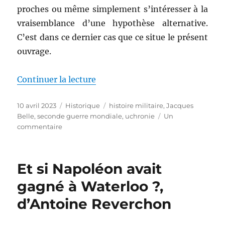
proches ou même simplement s’intéresser à la
vraisemblance d’une hypothèse alternative.
C’est dans ce dernier cas que ce situe le présent
ouvrage.
de « La défaite française, un dés
Continuer la lecture
Publié
Catégories
Étiquettes
10 avril 2023
Historique
histoire militaire
,
Jacques
le
Belle
,
seconde guerre mondiale
,
uchronie
Un
sur
commentaire
La
défaite
française,
Et si Napoléon avait
un
désastre
gagné à Waterloo ?,
évitable
d’Antoine Reverchon
–
tome
1,