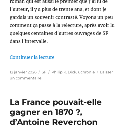
roman qui est aussi le premier que j’ai lu de
l’auteur, il y a plus de trente ans, et dont je
gardais un souvenir contrasté. Voyons un peu
comment ça passe à la relecture, après avoir lu
quelques centaines d’autres ouvrages de SF
dans l’intervalle.
de « Le Maître du Haut Château, 
Continuer la lecture
Publié
Catégories
Étiquettes
12 janvier 2026
SF
Philip K. Dick
,
uchronie
Laisser
le
sur
un commentaire
Le
Maître
du
La France pouvait-elle
Haut
Château,
gagner en 1870 ?,
de
d’Antoine Reverchon
Philip
K.