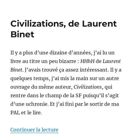
Autant
en
emporte
Civilizations, de Laurent
le
temps,
Binet
de
Ward
Moore
Il y a plus d’une dizaine d’années, j’ai lu un
livre au titre un peu bizarre :
HHhH
de
Laurent
Binet
. J’avais trouvé ça assez intéressant. Il y a
quelques temps, j’ai mis la main sur un autre
ouvrage du même auteur,
Civilizations
, qui
rentre dans le champ de la SF puisqu’il s’agit
d’une uchronie. Et j’ai fini par le sortir de ma
PAL et le lire.
de « Civilizations, de Laurent Bi
Continuer la lecture