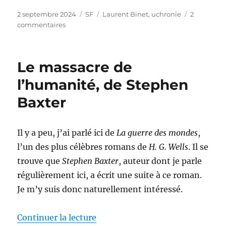
Publié
Catégories
Étiquettes
2 septembre 2024
SF
Laurent Binet
,
uchronie
2
le
sur
commentaires
Civilizations,
de
Laurent
Le massacre de
Binet
l’humanité, de Stephen
Baxter
Il y a peu, j’ai parlé ici de
La guerre des mondes
,
l’un des plus célèbres romans de
H. G. Wells
. Il se
trouve que
Stephen Baxter
, auteur dont je parle
régulièrement ici, a écrit une suite à ce roman.
Je m’y suis donc naturellement intéressé.
de « Le massacre de l’humanité,
Continuer la lecture