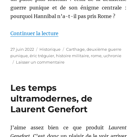
guerre punique et de son énigme centrale :
pourquoi Hannibal n’a-t-il pas pris Rome ?
de « Pourquoi Hannibal n’a pas p
Continuer la lecture
Publié
Catégories
Étiquettes
27 juin 2022
Historique
Carthage
,
deuxième guerre
le
punique
,
éric tréguier
,
histoire militaire
,
rome
,
uchronie
sur
Laisser un commentaire
Pourquoi
Hannibal
n’a
Les temps
pas
pris
ultramodernes, de
Rome,
Laurent Genefort
d’Éric
Tréguier
J’aime assez bien ce que produit
Laurent
Genefort
. C’est donc un plaisir de le voir arriver