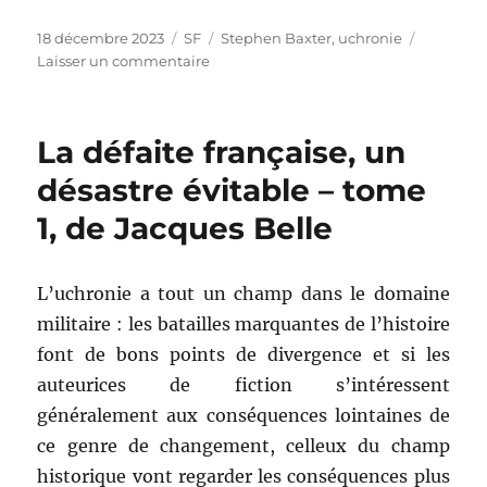
Publié
Catégories
Étiquettes
18 décembre 2023
SF
Stephen Baxter
,
uchronie
le
sur
Laisser un commentaire
Le
massacre
de
La défaite française, un
l’humanité,
de
désastre évitable – tome
Stephen
1, de Jacques Belle
Baxter
L’uchronie a tout un champ dans le domaine
militaire : les batailles marquantes de l’histoire
font de bons points de divergence et si les
auteurices de fiction s’intéressent
généralement aux conséquences lointaines de
ce genre de changement, celleux du champ
historique vont regarder les conséquences plus