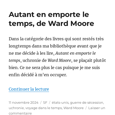
France
pouvait-
Autant en emporte le
elle
gagner
temps, de Ward Moore
en
1870
?,
Dans la catégorie des livres qui sont restés très
d’Antoine
longtemps dans ma bibliothèque avant que je
Reverchon
ne me décide à les lire,
Autant en emporte le
temps
, uchronie de
Ward Moore
, se plaçait plutôt
bien. Ce ne sera plus le cas puisque je me suis
enfin décidé à m’en occuper.
de « Autant en emporte le temp
Continuer la lecture
Publié
Catégories
Étiquettes
11 novembre 2024
SF
états-unis
,
guerre de sécession
,
le
uchronie
,
voyage dans le temps
,
Ward Moore
Laisser un
sur
commentaire