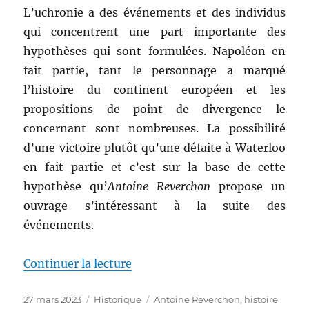
de
L’uchronie a des événements et des individus
Jacques
qui concentrent une part importante des
Belle
hypothèses qui sont formulées. Napoléon en
fait partie, tant le personnage a marqué
l’histoire du continent européen et les
propositions de point de divergence le
concernant sont nombreuses. La possibilité
d’une victoire plutôt qu’une défaite à Waterloo
en fait partie et c’est sur la base de cette
hypothèse qu’
Antoine Reverchon
propose un
ouvrage s’intéressant à la suite des
événements.
de « Et si Napoléon avait gagné
Continuer la lecture
Publié
Catégories
Étiquettes
27 mars 2023
Historique
Antoine Reverchon
,
histoire