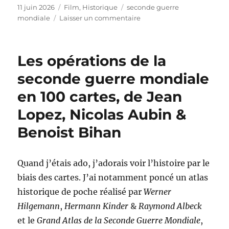
Publié
Catégories
Étiquettes
11 juin 2026
Film
,
Historique
seconde guerre
le
sur
mondiale
Laisser un commentaire
La
bataille
de
Les opérations de la
Gaulle
–
seconde guerre mondiale
L’âge
en 100 cartes, de Jean
de
fer,
Lopez, Nicolas Aubin &
d’Antonin
Baudry
Benoist Bihan
Quand j’étais ado, j’adorais voir l’histoire par le
biais des cartes. J’ai notamment poncé un atlas
historique de poche réalisé par
Werner
Hilgemann
,
Hermann Kinder
&
Raymond Albeck
et le
Grand Atlas de la Seconde Guerre Mondiale
,