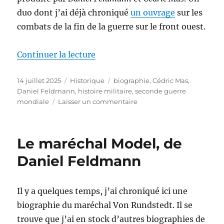
duo dont j’ai déjà chroniqué
un ouvrage
sur les
combats de la fin de la guerre sur le front ouest.
de « Montgomery, de Daniel Fe
Continuer la lecture
Publié
Catégories
Étiquettes
14 juillet 2025
Historique
biographie
,
Cédric Mas
,
le
Daniel Feldmann
,
histoire militaire
,
seconde guerre
sur
mondiale
Laisser un commentaire
Montgomery,
de
Daniel
Le maréchal Model, de
Feldmann
&
Daniel Feldmann
Cédric
Mas
Il y a quelques temps, j’ai chroniqué ici une
biographie du maréchal Von Rundstedt. Il se
trouve que j’ai en stock d’autres biographies de