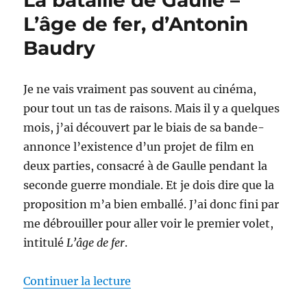
La bataille de Gaulle –
–
L’âge de fer, d’Antonin
J’écris
Baudry
ton
nom,
d’Antonin
Baudry
Je ne vais vraiment pas souvent au cinéma,
pour tout un tas de raisons. Mais il y a quelques
mois, j’ai découvert par le biais de sa bande-
annonce l’existence d’un projet de film en
deux parties, consacré à de Gaulle pendant la
seconde guerre mondiale. Et je dois dire que la
proposition m’a bien emballé. J’ai donc fini par
me débrouiller pour aller voir le premier volet,
intitulé
L’âge de fer
.
de « La bataille de Gaulle – L’â
Continuer la lecture