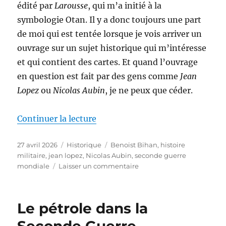
édité par
Larousse
, qui m’a initié à la
symbologie Otan. Il y a donc toujours une part
de moi qui est tentée lorsque je vois arriver un
ouvrage sur un sujet historique qui m’intéresse
et qui contient des cartes. Et quand l’ouvrage
en question est fait par des gens comme
Jean
Lopez
ou
Nicolas Aubin
, je ne peux que céder.
de « Les opérations de la second
Continuer la lecture
Publié
Catégories
Étiquettes
27 avril 2026
Historique
Benoist Bihan
,
histoire
le
militaire
,
jean lopez
,
Nicolas Aubin
,
seconde guerre
sur
mondiale
Laisser un commentaire
Les
opérations
de
Le pétrole dans la
la
seconde