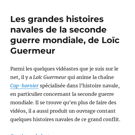
ciel
du
Les grandes histoires
Reich
1944,
navales de la seconde
de
guerre mondiale, de Loïc
Jean-
Charles
Guermeur
Foucrier
Parmi les quelques vidéastes que je suis sur le
net, il y a
Loïc Guermeur
qui anime la chaîne
Cap-hornier
spécialisée dans l’histoire navale,
en particulier concernant la seconde guerre
mondiale. Il se trouve qu’en plus de faire des
vidéos, il a aussi produit un ouvrage contant
quelques histoires navales de ce grand conflit.