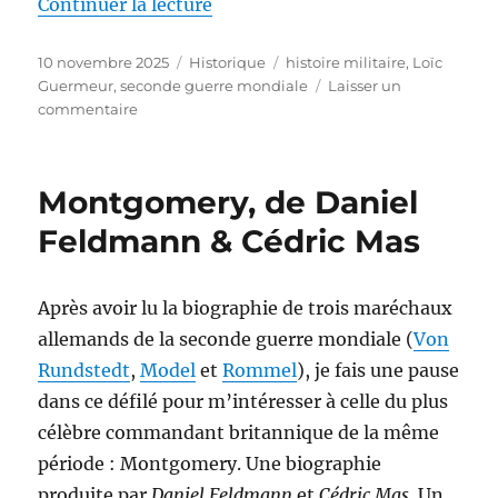
de « Les grandes histoires nava
Continuer la lecture
Publié
Catégories
Étiquettes
10 novembre 2025
Historique
histoire militaire
,
Loïc
le
Guermeur
,
seconde guerre mondiale
Laisser un
sur
commentaire
Les
grandes
histoires
Montgomery, de Daniel
navales
de
Feldmann & Cédric Mas
la
seconde
guerre
Après avoir lu la biographie de trois maréchaux
mondiale,
allemands de la seconde guerre mondiale (
Von
de
Loïc
Rundstedt
,
Model
et
Rommel
), je fais une pause
Guermeur
dans ce défilé pour m’intéresser à celle du plus
célèbre commandant britannique de la même
période : Montgomery. Une biographie
produite par
Daniel Feldmann
et
Cédric Mas
. Un