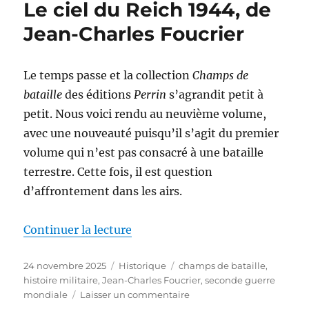
Le ciel du Reich 1944, de
la
seconde
Jean-Charles Foucrier
guerre
mondiale,
de
Le temps passe et la collection
Champs de
Louis
bataille
des éditions
Perrin
s’agrandit petit à
Clerc
petit. Nous voici rendu au neuvième volume,
avec une nouveauté puisqu’il s’agit du premier
volume qui n’est pas consacré à une bataille
terrestre. Cette fois, il est question
d’affrontement dans les airs.
de « Le ciel du Reich 1944, de J
Continuer la lecture
Publié
Catégories
Étiquettes
24 novembre 2025
Historique
champs de bataille
,
le
histoire militaire
,
Jean-Charles Foucrier
,
seconde guerre
sur
mondiale
Laisser un commentaire
Le