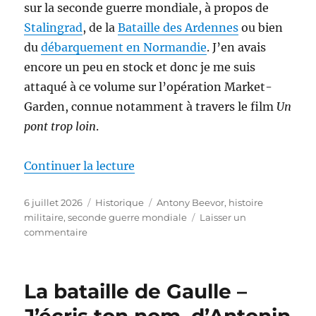
sur la seconde guerre mondiale, à propos de
Stalingrad
, de la
Bataille des Ardennes
ou bien
du
débarquement en Normandie
. J’en avais
encore un peu en stock et donc je me suis
attaqué à ce volume sur l’opération Market-
Garden, connue notamment à travers le film
Un
pont trop loin
.
de « Arnhem : la dernière victo
Continuer la lecture
Publié
Catégories
Étiquettes
6 juillet 2026
Historique
Antony Beevor
,
histoire
le
militaire
,
seconde guerre mondiale
Laisser un
sur
commentaire
Arnhem
:
la
La bataille de Gaulle –
dernière
victoire