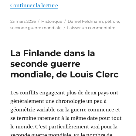
de « Le pétrole dans la Seconde
Continuer la lecture
Publié
Catégories
Étiquettes
23 mars 2026
Historique
Daniel Feldmann
,
pétrole
,
le
sur
seconde guerre mondiale
Laisser un commentaire
Le
pétrole
dans
La Finlande dans la
la
Seconde
seconde guerre
Guerre
mondiale, de Louis Clerc
mondiale,
de
Daniel
Feldman
Les conflits engageant plus de deux pays ont
généralement une chronologie un peu à
géométrie variable car la guerre commence et
se termine rarement à la même date pour tout
le monde. C’est particulièrement vrai pour la
seconde guerre mondiale, vu le nombre de