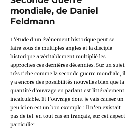
Seconde Guerre
guerre
mondiale, de Daniel
mondiale
en
Feldmann
100
cartes,
de
L’étude d’un événement historique peut se
Jean
Lopez,
faire sous de multiples angles et la disciple
Nicolas
historique a véritablement multiplié les
Aubin
approches ces dernières décennies. Sur un sujet
&
Benoist
très riche comme la seconde guerre mondiale, il
Bihan
y a encore des possibilités nouvelles bien que la
quantité d’ouvrage en parlant est littéralement
incalculable. Et l’ouvrage dont je vais causer un
peu ici en est un bon exemple : il n’en existait
pas de tel, en tout cas en français, sur cet aspect
particulier.