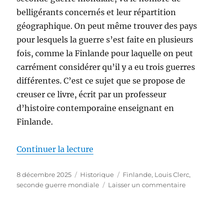
belligérants concernés et leur répartition
géographique. On peut même trouver des pays
pour lesquels la guerre s’est faite en plusieurs
fois, comme la Finlande pour laquelle on peut
carrément considérer qu’il y a eu trois guerres
différentes. C’est ce sujet que se propose de
creuser ce livre, écrit par un professeur
d’histoire contemporaine enseignant en
Finlande.
de « La Finlande dans la seconde
Continuer la lecture
Publié
Catégories
Étiquettes
8 décembre 2025
Historique
Finlande
,
Louis Clerc
,
le
sur
seconde guerre mondiale
Laisser un commentaire
La
Finlande
dans