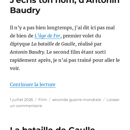
J’écris ton nom, d’Antonin
allemande,
Baudry
d’Antony
Beevor
Il n’y a pas bien longtemps, j’ai dit ici pas mal
de bien de
L’âge de Fer
, premier volet du
diptyque
La bataille de Gaulle
, réalisé par
Antonin Baudry
. Le second film étant sorti
rapidement après, je n’ai pas trainé pour aller le
voir.
de « La bataille de Gaulle – J’é
Continuer la lecture
Publié
Catégories
Étiquettes
1 juillet 2026
Film
seconde guerre mondiale
Laisser
le
sur
un commentaire
La
bataille
de
Gaulle