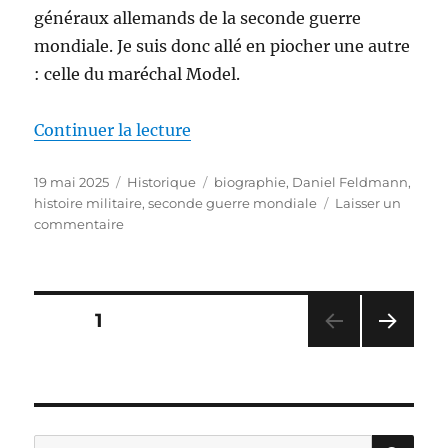
généraux allemands de la seconde guerre
mondiale. Je suis donc allé en piocher une autre
: celle du maréchal Model.
de « Le maréchal Model, de Dan
Continuer la lecture
Publié
Catégories
Étiquettes
19 mai 2025
Historique
biographie
,
Daniel Feldmann
,
le
histoire militaire
,
seconde guerre mondiale
Laisser un
sur
commentaire
Le
maréchal
Model,
de
Pagination
PAGE
1
Daniel
Feldmann
PAG
des
E
SUIV
publications
ANT
E
RE