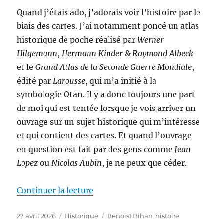
Quand j’étais ado, j’adorais voir l’histoire par le
biais des cartes. J’ai notamment poncé un atlas
historique de poche réalisé par
Werner
Hilgemann
,
Hermann Kinder
&
Raymond Albeck
et le
Grand Atlas de la Seconde Guerre Mondiale
,
édité par
Larousse
, qui m’a initié à la
symbologie Otan. Il y a donc toujours une part
de moi qui est tentée lorsque je vois arriver un
ouvrage sur un sujet historique qui m’intéresse
et qui contient des cartes. Et quand l’ouvrage
en question est fait par des gens comme
Jean
Lopez
ou
Nicolas Aubin
, je ne peux que céder.
de « Les opérations de la second
Continuer la lecture
Publié
Catégories
Étiquettes
27 avril 2026
Historique
Benoist Bihan
,
histoire