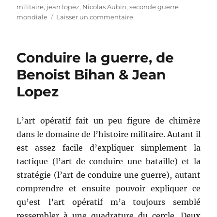
le
militaire
,
jean lopez
,
Nicolas Aubin
,
seconde guerre
sur
mondiale
Laisser un commentaire
Les
opérations
de
Conduire la guerre, de
la
seconde
Benoist Bihan & Jean
guerre
Lopez
mondiale
en
100
cartes,
L’art opératif fait un peu figure de chimère
de
dans le domaine de l’histoire militaire. Autant il
Jean
est assez facile d’expliquer simplement la
Lopez,
Nicolas
tactique (l’art de conduire une bataille) et la
Aubin
stratégie (l’art de conduire une guerre), autant
&
comprendre et ensuite pouvoir expliquer ce
Benoist
Bihan
qu’est l’art opératif m’a toujours semblé
ressembler à une quadrature du cercle. Deux