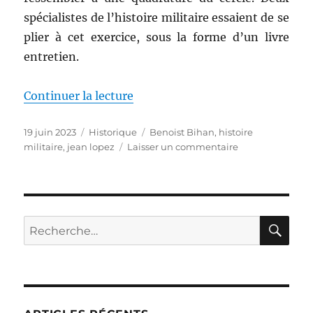
spécialistes de l’histoire militaire essaient de se
plier à cet exercice, sous la forme d’un livre
entretien.
de « Conduire la guerre, de Beno
Continuer la lecture
Publié
Catégories
Étiquettes
19 juin 2023
Historique
Benoist Bihan
,
histoire
le
sur
militaire
,
jean lopez
Laisser un commentaire
Conduire
la
guerre,
de
Benoist
RE
Recherche
Bihan
pour :
&
Jean
Lopez