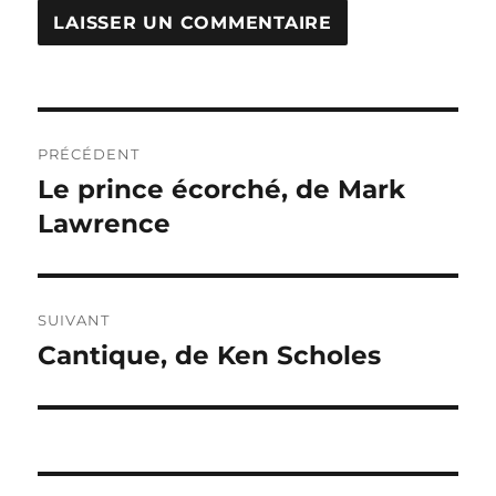
Navigation
PRÉCÉDENT
de
Le prince écorché, de Mark
Publication
précédente :
Lawrence
l’article
SUIVANT
Cantique, de Ken Scholes
Publication
suivante :