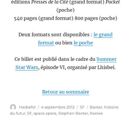
éditions
Presses de la Cité
(grand format)
Pocket
(poche)
540 pages (grand format) 800 pages (poche)
Deux formats sont disponibles :
le grand
format
ou bien
le poche
Ce billet est publié dans le cadre du
Summer
Star Wars
, épisode VI, organisé par Lhisbei.
Retour au sommaire
Auteur
Publié
Catégories
Étiquettes
Herbefol
4 septembre 2012
SF
Baxter
,
histoire
le
du futur
,
SF
,
space opera
,
Stephen Baxter
,
Xeelee