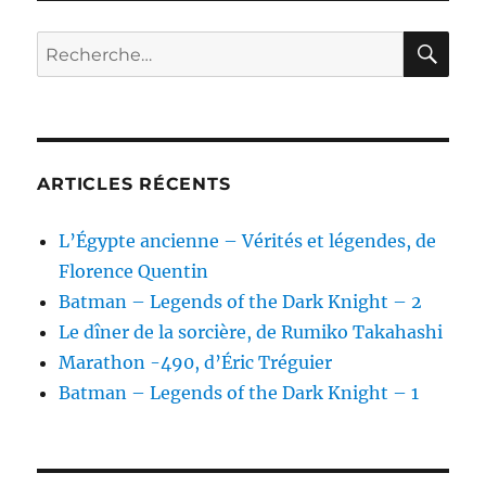
par
Jonat
RE
Recherche
Strah
pour :
ARTICLES RÉCENTS
L’Égypte ancienne – Vérités et légendes, de
Florence Quentin
Batman – Legends of the Dark Knight – 2
Le dîner de la sorcière, de Rumiko Takahashi
Marathon -490, d’Éric Tréguier
Batman – Legends of the Dark Knight – 1