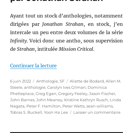
Ayant tout un stock d’anthologies, notamment
dirigées par
Jonathan Strahan
, en stock, j’en
intercale un peu entre deux volumes de la série
Infinity
. Voici donc une antho, sous supervision
de
Strahan
, intitulée
Mission Critical
.
de « Mission Critical, dirigée p
Continuer la lecture
Publié
Catégories
Étiquettes
6 juin 2022
Anthologie
,
SF
Aliette de Bodard
,
Allen M.
le
Steele
,
anthologie
,
Carolyn Ives Gilman
,
Dominica
Phetteplace
,
Greg Egan
,
Gregory Feeley
,
Jason Fischer
,
John Barnes
,
John Meaney
,
Kristine Kathryn Rusch
,
Linda
Nagata
,
Peter F. Hamilton
,
Peter Watts
,
sean williams
,
sur
Tobias S. Buckell
,
Yoon Ha Lee
Laisser un commentaire
Missio
Critica
dirigé