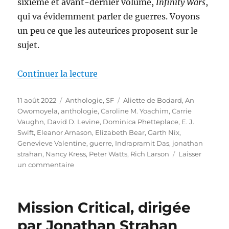
sixième et avant-dernier volume,
Infinity Wars
,
qui va évidemment parler de guerres. Voyons
un peu ce que les auteurices proposent sur le
sujet.
de « Infinity Wars, dirigée par 
Continuer la lecture
Publié
Catégories
Étiquettes
11 août 2022
Anthologie
,
SF
Aliette de Bodard
,
An
le
Owomoyela
,
anthologie
,
Caroline M. Yoachim
,
Carrie
Vaughn
,
David D. Levine
,
Dominica Phetteplace
,
E. J.
Swift
,
Eleanor Arnason
,
Elizabeth Bear
,
Garth Nix
,
Genevieve Valentine
,
guerre
,
Indrapramit Das
,
jonathan
strahan
,
Nancy Kress
,
Peter Watts
,
Rich Larson
Laisser
sur
un commentaire
Infinity
Wars,
dirigée
Mission Critical, dirigée
par
Jonathan
par Jonathan Strahan
Strahan