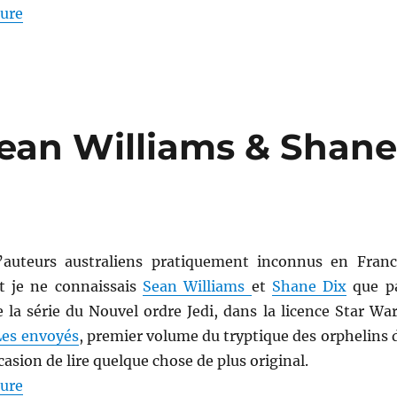
de « Reconstitué, de Sean Williams »
ture
Sean Williams & Shan
’auteurs australiens pratiquement inconnus en Franc
t je ne connaissais
Sean Williams
et
Shane Dix
que p
 la série du Nouvel ordre Jedi, dans la licence Star War
Les envoyés
, premier volume du tryptique des orphelins 
occasion de lire quelque chose de plus original.
de « Les envoyés, de Sean Williams & Shane Dix »
ture