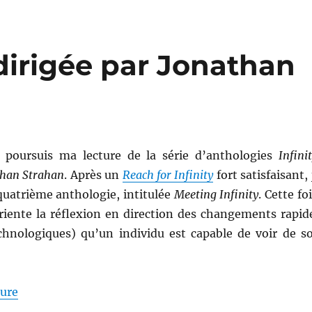
 dirigée par Jonathan
je poursuis ma lecture de la série d’anthologies
Infini
than Strahan
. Après un
Reach for Infinity
fort satisfaisant, 
quatrième anthologie, intitulée
Meeting Infinity
. Cette foi
oriente la réflexion en direction des changements rapid
nologiques) qu’un individu est capable de voir de s
de « Meeting Infinity, dirigée par Jonathan Strahan 
ture