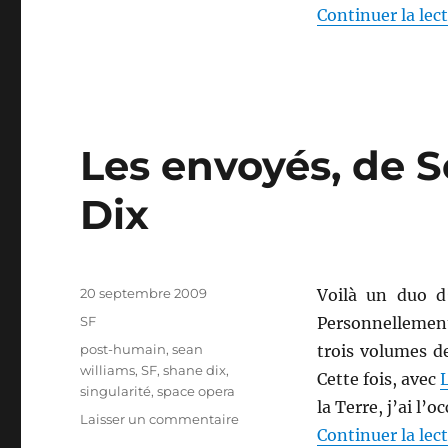
de
Continuer la lec
Sean
Williams
Les envoyés, de 
Dix
Publié
20 septembre 2009
Voilà un duo d
le
Catégories
SF
Personnellemen
Étiquettes
post-humain
,
sean
trois volumes de
williams
,
SF
,
shane dix
,
Cette fois, avec
singularité
,
space opera
la Terre, j’ai l’
sur
Laisser un commentaire
Continuer la lec
Les