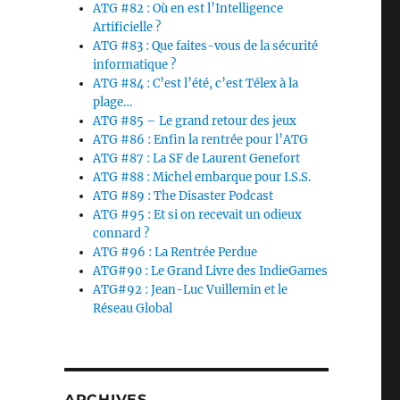
ATG #82 : Où en est l’Intelligence
Artificielle ?
ATG #83 : Que faites-vous de la sécurité
informatique ?
ATG #84 : C’est l’été, c’est Télex à la
plage…
ATG #85 – Le grand retour des jeux
ATG #86 : Enfin la rentrée pour l’ATG
ATG #87 : La SF de Laurent Genefort
ATG #88 : Michel embarque pour I.S.S.
ATG #89 : The Disaster Podcast
ATG #95 : Et si on recevait un odieux
connard ?
ATG #96 : La Rentrée Perdue
ATG#90 : Le Grand Livre des IndieGames
ATG#92 : Jean-Luc Vuillemin et le
Réseau Global
ARCHIVES