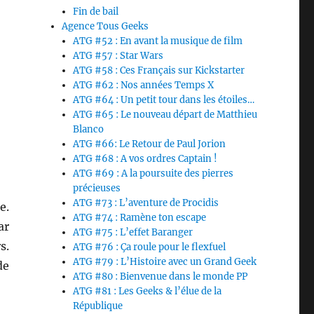
Fin de bail
Agence Tous Geeks
ATG #52 : En avant la musique de film
ATG #57 : Star Wars
ATG #58 : Ces Français sur Kickstarter
ATG #62 : Nos années Temps X
ATG #64 : Un petit tour dans les étoiles…
e
ATG #65 : Le nouveau départ de Matthieu
Blanco
ATG #66: Le Retour de Paul Jorion
ATG #68 : A vos ordres Captain !
ATG #69 : A la poursuite des pierres
précieuses
ATG #73 : L’aventure de Procidis
e.
ATG #74 : Ramène ton escape
ar
ATG #75 : L’effet Baranger
s.
ATG #76 : Ça roule pour le flexfuel
ATG #79 : L’Histoire avec un Grand Geek
de
ATG #80 : Bienvenue dans le monde PP
ATG #81 : Les Geeks & l’élue de la
République