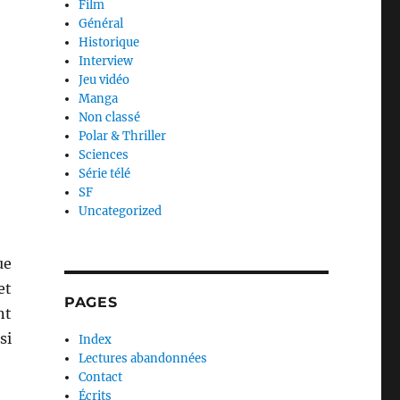
Film
Général
Historique
Interview
Jeu vidéo
Manga
Non classé
Polar & Thriller
Sciences
Série télé
SF
Uncategorized
ue
et
PAGES
nt
si
Index
Lectures abandonnées
Contact
Écrits