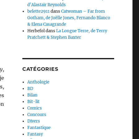
d’Alastair Reynolds
belette2911
dans
Catwoman – Far from
Gotham, de Joëlle Jones, Fernando Blanco
& Elena Casagrande
Herbefol
dans
La Longue Terre, de Terry
Pratchett & Stephen Baxter
ty
,
CATÉGORIES
je
Anthologie
s,
BD
es
Bilan
Bit-lit
on
Comics
Concours
Divers
Fantastique
»
Fantasy