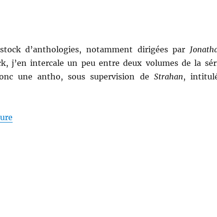
stock d’anthologies, notamment dirigées par
Jonath
ck, j’en intercale un peu entre deux volumes de la sér
donc une antho, sous supervision de
Strahan
, intitul
de « Mission Critical, dirigée par Jonathan Strahan »
ture