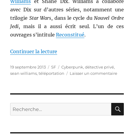
Williams
et Shane Dix. Williams a collaboré
avec Dix sur d’autres séries, notamment une
trilogie
Star Wars
, dans le cycle du
Nouvel Ordre
Jedi
, mais il a aussi écrit seul. L’un de ces
ouvrages s’intitule
Reconstitué
.
de « Reconstitué, de Sean Willi
Continuer la lecture
Publié
Catégories
Étiquettes
19 septembre 2013
SF
Cyberpunk
,
détective privé
,
le
sur
sean williams
,
téléportation
Laisser un commentaire
Reconsti
de
Sean
William
RE
Recherche
pour :