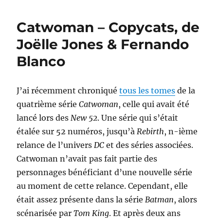
–
Far
Catwoman – Copycats, de
from
Gotham,
Joëlle Jones & Fernando
de
Blanco
Joëlle
Jones,
Fernando
Blanco
J’ai récemment chroniqué
tous les tomes
de la
&
quatrième série
Catwoman
, celle qui avait été
Elena
lancé lors des
New 52
. Une série qui s’était
Casagrande
étalée sur 52 numéros, jusqu’à
Rebirth
, n-ième
relance de l’univers
DC
et des séries associées.
Catwoman n’avait pas fait partie des
personnages bénéficiant d’une nouvelle série
au moment de cette relance. Cependant, elle
était assez présente dans la série
Batman
, alors
scénarisée par
Tom King
. Et après deux ans