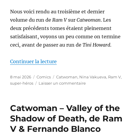
Howard,
Nico
Nous voici rendu au troisième et dernier
Leon
volume du run de
Ram V
sur
Catwoman
. Les
&
Bengal
deux précédents tomes étaient pleinement
satisfaisant, voyons un peu comme on termine
ceci, avant de passer au run de
Tini Howard
.
de « Catwoman – Fear State, de
Continuer la lecture
Publié
Catégories
Étiquettes
8 mai 2026
Comics
Catwoman
,
Nina Vakueva
,
Ram V
,
le
sur
super-héros
Laisser un commentaire
Catwoman
–
Fear
Catwoman – Valley of the
State,
de
Shadow of Death, de Ram
Ram
V & Fernando Blanco
V
&