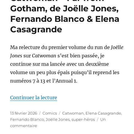
Foe
Gotham, de Joëlle Jones,
?,
Fernando Blanco & Elena
de
Joëlle
Casagrande
Jones
&
Fernando
Ma relecture du premier volume du run de
Joëlle
Blanco
Jones
sur
Catwoman
s’est bien passée, je
continue sur ma lancée avec un deuxième
volume un peu plus épais puisqu’il reprend les
numéros 7 à 13 et l’Annual 1.
de « Catwoman – Far from Gotha
Continuer la lecture
Publié
Catégories
Étiquettes
13 février 2026
Comics
Catwoman
,
Elena Casagrande
,
le
Fernando Blanco
,
Joëlle Jones
,
super-héros
Un
sur
commentaire
Catwoman