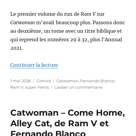
Nina
Vakueva
Le premier volume du run de
Ram V
sur
Catwoman
m’avait beaucoup plus. Passons donc
au deuxième, un tome avec un titre biblique et
qui reprend les numéros 29 à 32, plus l’Annual
2021.
de « Catwoman – Valley of the 
Continuer la lecture
Publié
Catégories
Étiquettes
1 mai 2026
Comics
Catwoman
,
Fernando Blanco
,
le
sur
Ram V
,
super-héros
Laisser un commentaire
Catwoman
–
Valley
Catwoman – Come Home,
of
the
Alley Cat, de Ram V et
Shadow
Fernando Blanco
of