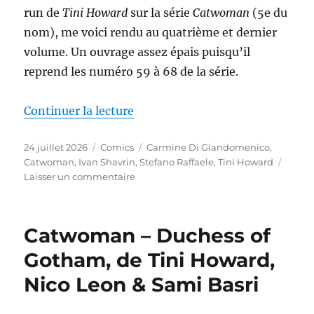
run de
Tini Howard
sur la série
Catwoman
(5e du
nom), me voici rendu au quatrième et dernier
volume. Un ouvrage assez épais puisqu’il
reprend les numéro 59 à 68 de la série.
de « Catwoman – Nine Lives, de
Continuer la lecture
Publié
Catégories
Étiquettes
24 juillet 2026
Comics
Carmine Di Giandomenico
,
le
Catwoman
,
Ivan Shavrin
,
Stefano Raffaele
,
Tini Howard
sur
Laisser un commentaire
Catwoman
–
Nine
Catwoman – Duchess of
Lives,
de
Gotham, de Tini Howard,
Tini
Nico Leon & Sami Basri
Howard,
Carmine
Di