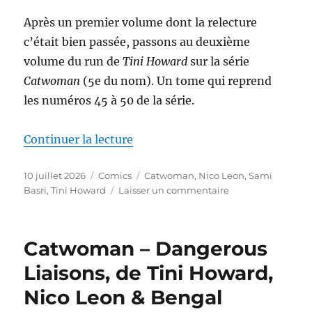
&
Après un premier volume dont la relecture
Sami
Basri
c’était bien passée, passons au deuxième
volume du run de
Tini Howard
sur la série
Catwoman
(5e du nom). Un tome qui reprend
les numéros 45 à 50 de la série.
de « Catwoman – Cat Internation
Continuer la lecture
Publié
Catégories
Étiquettes
10 juillet 2026
Comics
Catwoman
,
Nico Leon
,
Sami
le
sur
Basri
,
Tini Howard
Laisser un commentaire
Catwoman
–
Cat
Catwoman – Dangerous
International,
de
Liaisons, de Tini Howard,
Tini
Nico Leon & Bengal
Howard,
Nico