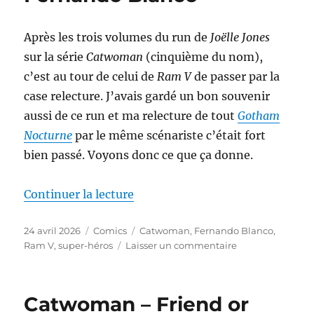
Death,
de
Ram
Après les trois volumes du run de
Joëlle Jones
V
sur la série
Catwoman
(cinquième du nom),
&
c’est au tour de celui de
Ram V
de passer par la
Fernando
Blanco
case relecture. J’avais gardé un bon souvenir
aussi de ce run et ma relecture de tout
Gotham
Nocturne
par le même scénariste c’était fort
bien passé. Voyons donc ce que ça donne.
de « Catwoman – Come Home, Al
Continuer la lecture
Publié
Catégories
Étiquettes
24 avril 2026
Comics
Catwoman
,
Fernando Blanco
,
le
sur
Ram V
,
super-héros
Laisser un commentaire
Catwoman
–
Come
Catwoman – Friend or
Home,