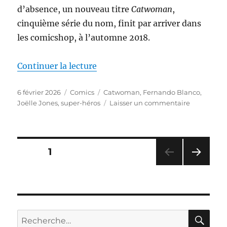
d’absence, un nouveau titre
Catwoman
,
cinquième série du nom, finit par arriver dans
les comicshop, à l’automne 2018.
de « Catwoman – Copycats, de J
Continuer la lecture
Publié
Catégories
Étiquettes
6 février 2026
Comics
Catwoman
,
Fernando Blanco
,
le
sur
Joëlle Jones
,
super-héros
Laisser un commentaire
Catwoman
–
Copycats,
de
Pagination
PAGE
1
Joëlle
Jones
PAG
des
&
E
Fernando
SUIV
publications
ANT
Blanco
E
RE
Recherche