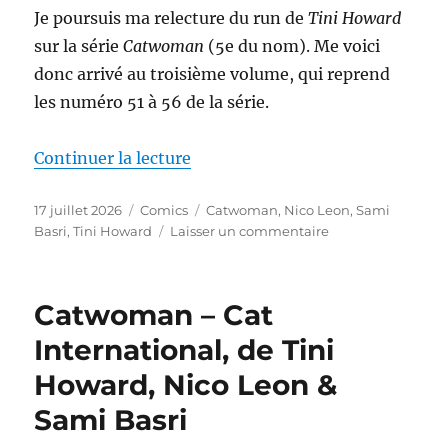
Giandomenico,
Je poursuis ma relecture du run de
Tini Howard
Stefano
sur la série
Catwoman
(5e du nom). Me voici
Raffaele
donc arrivé au troisième volume, qui reprend
&
Ivan
les numéro 51 à 56 de la série.
Shavrin
de « Catwoman – Duchess of Got
Continuer la lecture
Publié
Catégories
Étiquettes
17 juillet 2026
Comics
Catwoman
,
Nico Leon
,
Sami
le
sur
Basri
,
Tini Howard
Laisser un commentaire
Catwoman
–
Duchess
Catwoman – Cat
of
Gotham,
International, de Tini
de
Howard, Nico Leon &
Tini
Howard,
Sami Basri
Nico
Leon