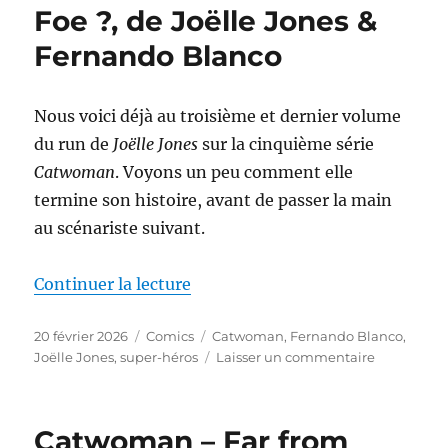
Alley
Foe ?, de Joëlle Jones &
Cat,
Fernando Blanco
de
Ram
V
et
Nous voici déjà au troisième et dernier volume
Fernando
du run de
Joëlle Jones
sur la cinquième série
Blanco
Catwoman
. Voyons un peu comment elle
termine son histoire, avant de passer la main
au scénariste suivant.
de « Catwoman – Friend or Foe ?
Continuer la lecture
Publié
Catégories
Étiquettes
20 février 2026
Comics
Catwoman
,
Fernando Blanco
,
le
sur
Joëlle Jones
,
super-héros
Laisser un commentaire
Catwoman
–
Friend
Catwoman – Far from
or