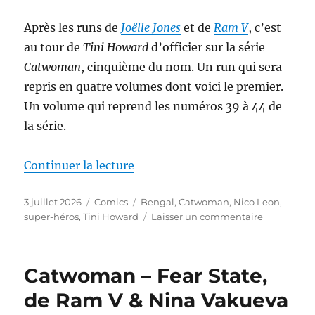
Leon
&
Après les runs de
Joëlle Jones
et de
Ram V
, c’est
Sami
au tour de
Tini Howard
d’officier sur la série
Basri
Catwoman
, cinquième du nom. Un run qui sera
repris en quatre volumes dont voici le premier.
Un volume qui reprend les numéros 39 à 44 de
la série.
de « Catwoman – Dangerous Liai
Continuer la lecture
Publié
Catégories
Étiquettes
3 juillet 2026
Comics
Bengal
,
Catwoman
,
Nico Leon
,
le
sur
super-héros
,
Tini Howard
Laisser un commentaire
Catwoman
–
Dangerous
Catwoman – Fear State,
Liaisons,
de
de Ram V & Nina Vakueva
Tini