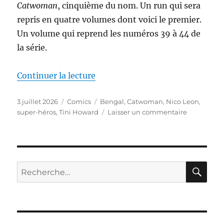
Catwoman
, cinquième du nom. Un run qui sera
repris en quatre volumes dont voici le premier.
Un volume qui reprend les numéros 39 à 44 de
la série.
de « Catwoman – Dangerous Liai
Continuer la lecture
Publié
Catégories
Étiquettes
3 juillet 2026
Comics
Bengal
,
Catwoman
,
Nico Leon
,
le
sur
super-héros
,
Tini Howard
Laisser un commentaire
Catwoman
–
Dangerous
Liaisons,
de
RE
Recherche
Tini
pour :
Howard,
Nico
Leon
&