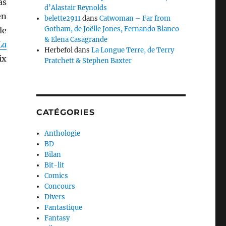
as
d’Alastair Reynolds
en
belette2911
dans
Catwoman – Far from
Gotham, de Joëlle Jones, Fernando Blanco
le
& Elena Casagrande
La
Herbefol
dans
La Longue Terre, de Terry
ix
Pratchett & Stephen Baxter
CATÉGORIES
Anthologie
BD
Bilan
Bit-lit
Comics
Concours
Divers
Fantastique
Fantasy