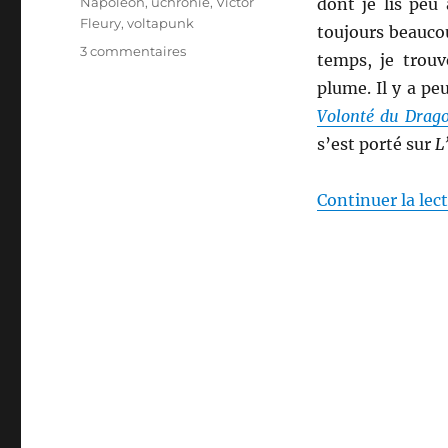
Étiquettes
Napoléon
,
uchronie
,
Victor
dont je lis peu
Fleury
,
voltapunk
toujours beauco
sur
3 commentaires
temps, je trouv
L’empire
plume. Il y a pe
électrique,
de
Volonté du Drag
Victor
s’est porté sur
L
Fleury
Continuer la lec