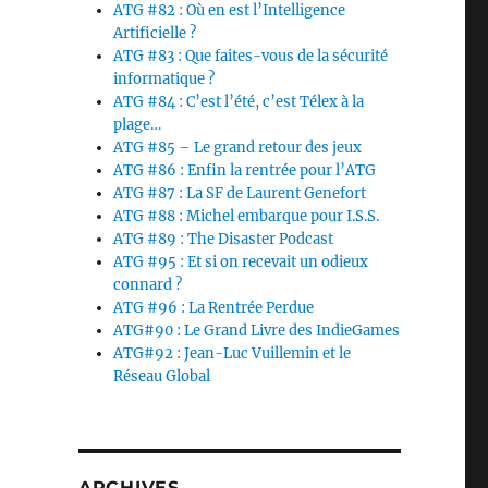
ATG #82 : Où en est l’Intelligence
Artificielle ?
ATG #83 : Que faites-vous de la sécurité
informatique ?
ATG #84 : C’est l’été, c’est Télex à la
plage…
ATG #85 – Le grand retour des jeux
ATG #86 : Enfin la rentrée pour l’ATG
ATG #87 : La SF de Laurent Genefort
ATG #88 : Michel embarque pour I.S.S.
ATG #89 : The Disaster Podcast
ATG #95 : Et si on recevait un odieux
connard ?
ATG #96 : La Rentrée Perdue
ATG#90 : Le Grand Livre des IndieGames
ATG#92 : Jean-Luc Vuillemin et le
Réseau Global
ARCHIVES