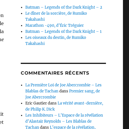
Batman – Legends of the Dark Knight – 2
Le dîner de la sorcière, de Rumiko
on
Takahashi
le
Marathon -490, d’Éric Tréguier
la
Batman – Legends of the Dark Knight – 1
Les oiseaux du destin, de Rumiko
me
Takahashi
»
COMMENTAIRES RÉCENTS
La Première Loi de Joe Abercrombie – Les
Blablas de Tachan
dans
Premier sang, de
Joe Abercrombie
Eric Gautier
dans
La vérité avant-dernière,
de Philip K. Dick
it
Les Inhibiteurs – L’Espace de la révélation
d’Alastair Reynolds – Les Blablas de
et
Tachan
dans
L’espace de la révélation,