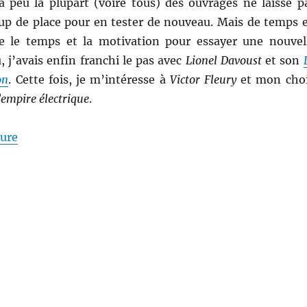
 à peu la plupart (voire tous) des ouvrages ne laisse p
up de place pour en tester de nouveau. Mais de temps 
e le temps et la motivation pour essayer une nouvel
u, j’avais enfin franchi le pas avec
Lionel Davoust
et son
on
. Cette fois, je m’intéresse à
Victor Fleury
et mon cho
’empire électrique
.
de « L’empire électrique, de Victor Fleury »
ture