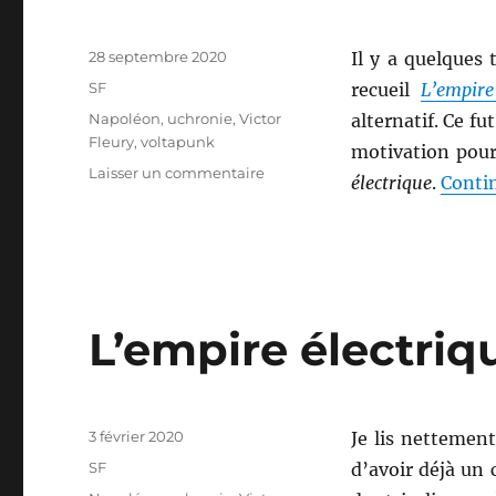
Publié
28 septembre 2020
Il y a quelques 
le
Catégories
SF
recueil
L’empire
Étiquettes
Napoléon
,
uchronie
,
Victor
alternatif. Ce fu
Fleury
,
voltapunk
motivation pour
sur
Laisser un commentaire
électrique
.
Contin
L’homme
électrique,
de
Victor
Fleury
L’empire électriqu
Publié
3 février 2020
Je lis nettemen
le
Catégories
SF
d’avoir déjà un 