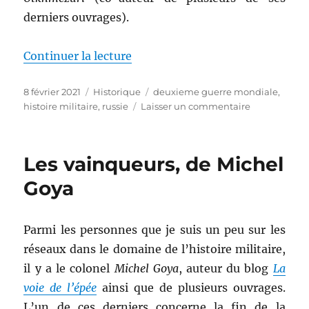
derniers ouvrages).
de « Barbarossa, de Jean Lopez
Continuer la lecture
Publié
Catégories
Étiquettes
8 février 2021
Historique
deuxieme guerre mondiale
,
le
sur
histoire militaire
,
russie
Laisser un commentaire
Barbarossa,
de
Jean
Les vainqueurs, de Michel
Lopez
&
Goya
Lasha
Otkhmezuri
Parmi les personnes que je suis un peu sur les
réseaux dans le domaine de l’histoire militaire,
il y a le colonel
Michel Goya
, auteur du blog
La
voie de l’épée
ainsi que de plusieurs ouvrages.
L’un de ces derniers concerne la fin de la