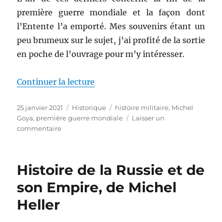
première guerre mondiale et la façon dont
l’Entente l’a emporté. Mes souvenirs étant un
peu brumeux sur le sujet, j’ai profité de la sortie
en poche de l’ouvrage pour m’y intéresser.
de « Les vainqueurs, de Michel 
Continuer la lecture
Publié
Catégories
Étiquettes
25 janvier 2021
Historique
histoire militaire
,
Michel
le
Goya
,
première guerre mondiale
Laisser un
sur
commentaire
Les
vainqueurs,
de
Histoire de la Russie et de
Michel
Goya
son Empire, de Michel
Heller