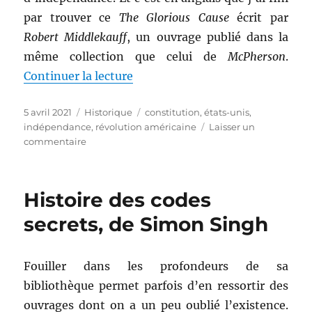
par trouver ce
The Glorious Cause
écrit par
Robert Middlekauff
, un ouvrage publié dans la
même collection que celui de
McPherson
.
de « The Glorious Cause, de Rob
Continuer la lecture
Publié
Catégories
Étiquettes
5 avril 2021
Historique
constitution
,
états-unis
,
le
indépendance
,
révolution américaine
Laisser un
sur
commentaire
The
Glorious
Cause,
Histoire des codes
de
Robert
secrets, de Simon Singh
Middlekauff
Fouiller dans les profondeurs de sa
bibliothèque permet parfois d’en ressortir des
ouvrages dont on a un peu oublié l’existence.