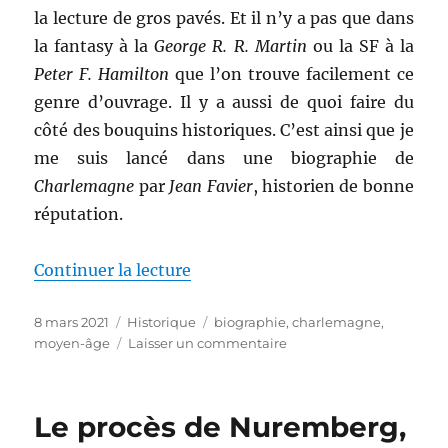
la lecture de gros pavés. Et il n’y a pas que dans
la fantasy à la
George R. R. Martin
ou la SF à la
Peter F. Hamilton
que l’on trouve facilement ce
genre d’ouvrage. Il y a aussi de quoi faire du
côté des bouquins historiques. C’est ainsi que je
me suis lancé dans une biographie de
Charlemagne
par
Jean Favier
, historien de bonne
réputation.
de « Charlemagne, de Jean Favie
Continuer la lecture
Publié
Catégories
Étiquettes
8 mars 2021
Historique
biographie
,
charlemagne
,
le
sur
moyen-âge
Laisser un commentaire
Charlemagne,
de
Jean
Le procès de Nuremberg,
Favier