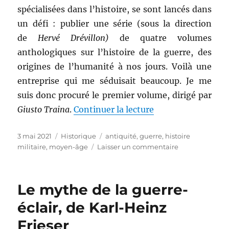
spécialisées dans l’histoire, se sont lancés dans
un défi : publier une série (sous la direction
de
Hervé Drévillon)
de quatre volumes
anthologiques sur l’histoire de la guerre, des
origines de l’humanité à nos jours. Voilà une
entreprise qui me séduisait beaucoup. Je me
suis donc procuré le premier volume, dirigé par
de « Mondes en gue
Giusto Traina
.
Continuer la lecture
Publié
Catégories
Étiquettes
3 mai 2021
Historique
antiquité
,
guerre
,
histoire
le
sur
militaire
,
moyen-âge
Laisser un commentaire
Mondes
en
guerre,
Le mythe de la guerre-
T.1
De
éclair, de Karl-Heinz
la
Frieser
préhistoire