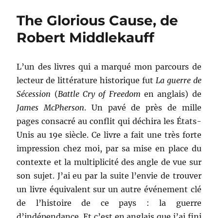
de
The Glorious Cause, de
la
guerre-
Robert Middlekauff
éclair,
de
Karl-
L’un des livres qui a marqué mon parcours de
Heinz
lecteur de littérature historique fut
La guerre de
Frieser
Sécession
(
Battle Cry of Freedom
en anglais) de
James McPherson
. Un pavé de près de mille
pages consacré au conflit qui déchira les États-
Unis au 19e siècle. Ce livre a fait une très forte
impression chez moi, par sa mise en place du
contexte et la multiplicité des angle de vue sur
son sujet. J’ai eu par la suite l’envie de trouver
un livre équivalent sur un autre événement clé
de l’histoire de ce pays : la guerre
d’indépendance. Et c’est en anglais que j’ai fini