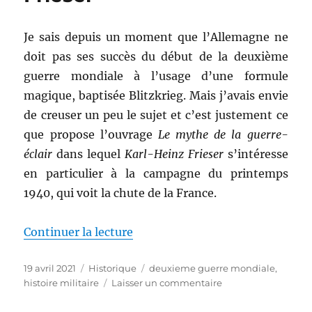
au
Moyen
Âge,
Je sais depuis un moment que l’Allemagne ne
dirigé
doit pas ses succès du début de la deuxième
par
guerre mondiale à l’usage d’une formule
Giusto
Traina
magique, baptisée Blitzkrieg. Mais j’avais envie
de creuser un peu le sujet et c’est justement ce
que propose l’ouvrage
Le mythe de la guerre-
éclair
dans lequel
Karl-Heinz Frieser
s’intéresse
en particulier à la campagne du printemps
1940, qui voit la chute de la France.
de « Le mythe de la guerre-éclai
Continuer la lecture
Publié
Catégories
Étiquettes
19 avril 2021
Historique
deuxieme guerre mondiale
,
le
sur
histoire militaire
Laisser un commentaire
Le
mythe