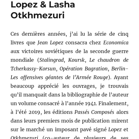
Lopez & Lasha
Wieviorka
Otkhmezuri
Ces dernières années, j’ai lu la série de cinq
livres que
Jean Lopez
consacra chez
Economica
aux victoires soviétiques de la seconde guerre
mondiale (
Stalingrad
,
Koursk
,
Le chaudron de
Tcherkassy-Korsun
,
Opération Bagration
,
Berlin-
Les offensives géantes de l’Armée Rouge
). Ayant
beaucoup apprécié les ouvrages, je trouvais
qu’il manquait dans la bibliographie de l’auteur
un volume consacré à l’année 1941. Finalement,
à l’été 2019, les éditions
Passés Composés
alors
dans leurs premiers mois de publication mirent
sur le marché un imposant pavé signé
Lopez
et
Otkhmezuri
(co-auteur de plusieurs de ses