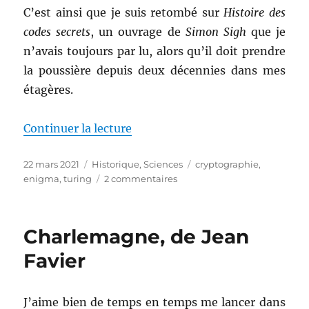
C’est ainsi que je suis retombé sur
Histoire des
codes secrets
, un ouvrage de
Simon Sigh
que je
n’avais toujours par lu, alors qu’il doit prendre
la poussière depuis deux décennies dans mes
étagères.
de « Histoire des codes secrets,
Continuer la lecture
Publié
Catégories
Étiquettes
22 mars 2021
Historique
,
Sciences
cryptographie
,
le
sur
enigma
,
turing
2 commentaires
Histoire
des
codes
Charlemagne, de Jean
secrets,
de
Favier
Simon
Singh
J’aime bien de temps en temps me lancer dans