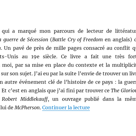
s qui a marqué mon parcours de lecteur de littératu
a guerre de Sécession
(
Battle Cry of Freedom
en anglais) 
n
. Un pavé de près de mille pages consacré au conflit q
ts-Unis au 19e siècle. Ce livre a fait une très for
 moi, par sa mise en place du contexte et la multiplici
sur son sujet. J’ai eu par la suite l’envie de trouver un liv
n autre événement clé de l’histoire de ce pays : la guer
Et c’est en anglais que j’ai fini par trouver ce
The Glorio
r
Robert Middlekauff
, un ouvrage publié dans la mê
de « The Glorious 
elui de
McPherson
.
Continuer la lecture