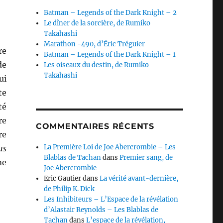
Batman – Legends of the Dark Knight – 2
Le dîner de la sorcière, de Rumiko
Takahashi
Marathon -490, d’Éric Tréguier
re
Batman – Legends of the Dark Knight – 1
de
Les oiseaux du destin, de Rumiko
Takahashi
ui
te
té
re
COMMENTAIRES RÉCENTS
re
La Première Loi de Joe Abercrombie – Les
us
Blablas de Tachan
dans
Premier sang, de
me
Joe Abercrombie
Cause, de Robert Middlekauff »
Eric Gautier
dans
La vérité avant-dernière,
de Philip K. Dick
Les Inhibiteurs – L’Espace de la révélation
d’Alastair Reynolds – Les Blablas de
Tachan
dans
L’espace de la révélation,