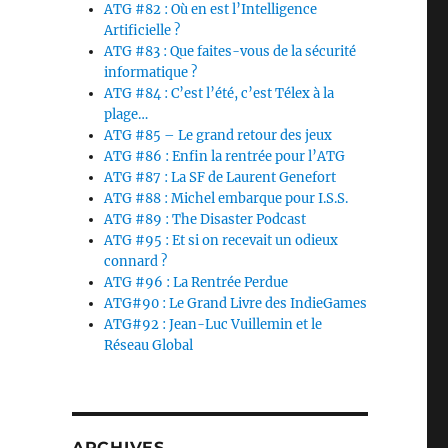
ATG #82 : Où en est l’Intelligence
Artificielle ?
ATG #83 : Que faites-vous de la sécurité
informatique ?
ATG #84 : C’est l’été, c’est Télex à la
plage…
ATG #85 – Le grand retour des jeux
ATG #86 : Enfin la rentrée pour l’ATG
ATG #87 : La SF de Laurent Genefort
ATG #88 : Michel embarque pour I.S.S.
ATG #89 : The Disaster Podcast
ATG #95 : Et si on recevait un odieux
connard ?
ATG #96 : La Rentrée Perdue
ATG#90 : Le Grand Livre des IndieGames
ATG#92 : Jean-Luc Vuillemin et le
Réseau Global
ARCHIVES