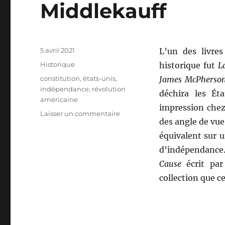
Middlekauff
Publié
5 avril 2021
L’un des livre
le
Catégories
Historique
historique fut
L
Étiquettes
constitution
,
états-unis
,
James McPherso
indépendance
,
révolution
déchira les Éta
américaine
impression chez
sur
Laisser un commentaire
des angle de vue 
The
Glorious
équivalent sur u
Cause,
d’indépendance. 
de
Cause
écrit pa
Robert
Middlekauff
collection que c