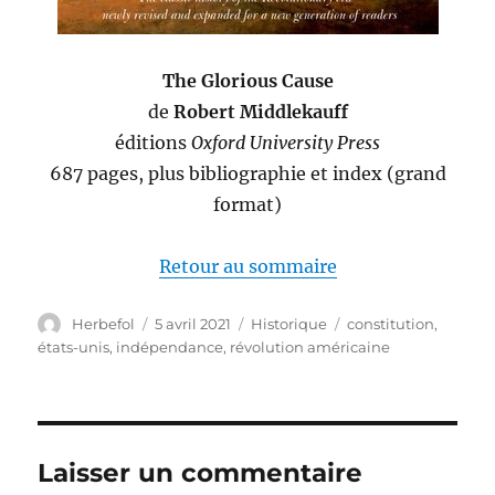
The Glorious Cause
de
Robert Middlekauff
éditions
Oxford University Press
687 pages, plus bibliographie et index (grand
format)
Retour au sommaire
Auteur
Publié
Catégories
Étiquettes
Herbefol
5 avril 2021
Historique
constitution
,
le
états-unis
,
indépendance
,
révolution américaine
Laisser un commentaire