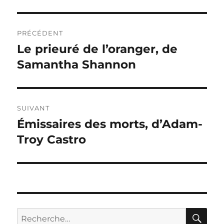
Navigation
PRÉCÉDENT
de
Le prieuré de l’oranger, de
Publication
précédente :
Samantha Shannon
l’article
SUIVANT
Émissaires des morts, d’Adam-
Publication
suivante :
Troy Castro
RE
Recherche