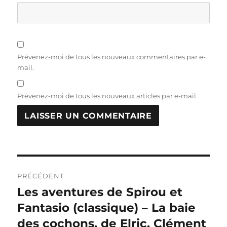
Prévenez-moi de tous les nouveaux commentaires par e-
mail.
Prévenez-moi de tous les nouveaux articles par e-mail.
Navigation
PRÉCÉDENT
de
Les aventures de Spirou et
Publication
précédente :
Fantasio (classique) – La baie
l’article
des cochons, de Elric, Clément