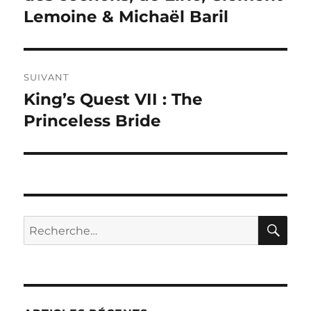
Lemoine & Michaël Baril
SUIVANT
King’s Quest VII : The
Publication
suivante :
Princeless Bride
RE
Recherche
pour :