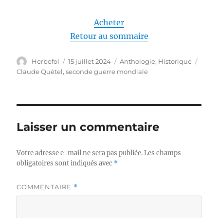
Acheter
Retour au sommaire
Auteur
Publié
Catégories
Étiqu
Herbefol
15 juillet 2024
Anthologie
,
Historique
le
Claude Quétel
,
seconde guerre mondiale
Laisser un commentaire
Votre adresse e-mail ne sera pas publiée.
Les champs
obligatoires sont indiqués avec
*
COMMENTAIRE
*