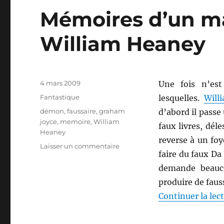
Mémoires d’un maî
William Heaney
Publié
4 mars 2009
Une fois n’es
le
Catégories
Fantastique
lesquelles.
Will
Étiquettes
démon
,
faussaire
,
graham
d’abord il passe
joyce
,
memoire
,
William
faux livres, dél
Heaney
reverse à un foy
sur
Laisser un commentaire
faire du faux Da 
Mémoires
d’un
demande beauco
maître
produire de fauss
faussaire,
Continuer la lec
de
William
Heaney