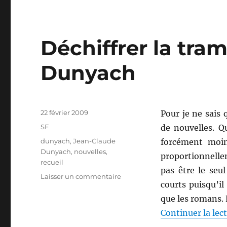
Déchiffrer la tra
Dunyach
Publié
22 février 2009
Pour je ne sais 
le
Catégories
SF
de nouvelles. Q
Étiquettes
dunyach
,
Jean-Claude
forcément moin
Dunyach
,
nouvelles
,
proportionnelle
recueil
pas être le seul
sur
Laisser un commentaire
courts puisqu’il
Déchiffrer
la
que les romans.
trame,
Continuer la lec
de