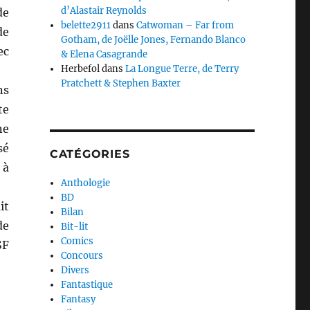
d’Alastair Reynolds
de
belette2911
dans
Catwoman – Far from
de
Gotham, de Joëlle Jones, Fernando Blanco
ec
& Elena Casagrande
Herbefol
dans
La Longue Terre, de Terry
Pratchett & Stephen Baxter
ns
te
ne
sé
CATÉGORIES
 à
Anthologie
BD
it
Bilan
de
Bit-lit
Comics
SF
Concours
Divers
Fantastique
Fantasy