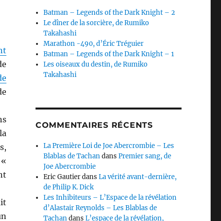
Batman – Legends of the Dark Knight – 2
Le dîner de la sorcière, de Rumiko
Takahashi
Marathon -490, d’Éric Tréguier
nt
Batman – Legends of the Dark Knight – 1
de
Les oiseaux du destin, de Rumiko
Takahashi
de
de
ns
COMMENTAIRES RÉCENTS
la
La Première Loi de Joe Abercrombie – Les
s,
Blablas de Tachan
dans
Premier sang, de
 «
Joe Abercrombie
nt
Eric Gautier
dans
La vérité avant-dernière,
de Philip K. Dick
Les Inhibiteurs – L’Espace de la révélation
it
d’Alastair Reynolds – Les Blablas de
un
Tachan
dans
L’espace de la révélation,