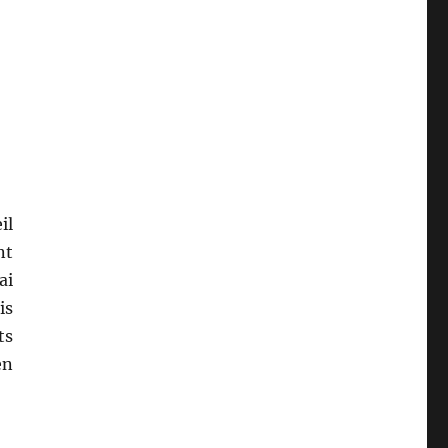
il
nt
ai
is
ts
en