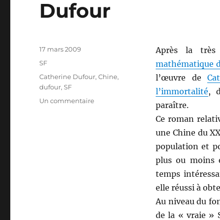
Dufour
Publié
17 mars 2009
Après la très
le
Catégories
SF
mathématique du
Étiquettes
Catherine Dufour
,
Chine
,
l’œuvre de
Ca
dufour
,
SF
l’immortalité
, 
sur
Un commentaire
paraître.
Le
Ce roman relati
goût
de
une Chine du XXI
l’immortalité,
population et p
de
plus ou moins é
Catherine
Dufour
temps intéressa
elle réussi à obt
Au niveau du fon
de la « vraie » 