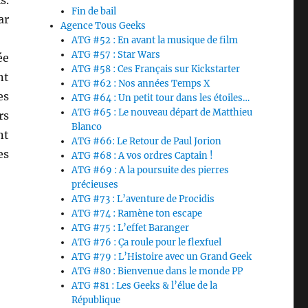
s.
Fin de bail
ar
Agence Tous Geeks
ATG #52 : En avant la musique de film
ATG #57 : Star Wars
ée
ATG #58 : Ces Français sur Kickstarter
nt
ATG #62 : Nos années Temps X
es
ATG #64 : Un petit tour dans les étoiles…
ATG #65 : Le nouveau départ de Matthieu
rs
Blanco
nt
ATG #66: Le Retour de Paul Jorion
es
ATG #68 : A vos ordres Captain !
ATG #69 : A la poursuite des pierres
précieuses
ATG #73 : L’aventure de Procidis
ATG #74 : Ramène ton escape
ATG #75 : L’effet Baranger
ATG #76 : Ça roule pour le flexfuel
ATG #79 : L’Histoire avec un Grand Geek
ATG #80 : Bienvenue dans le monde PP
ATG #81 : Les Geeks & l’élue de la
République