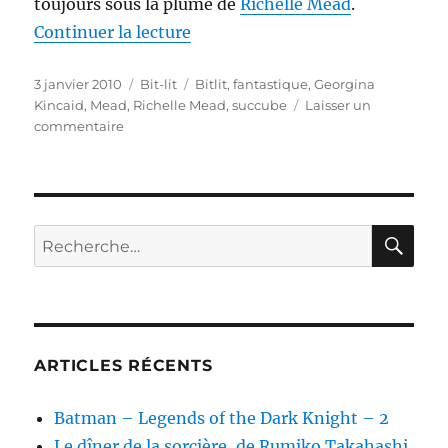
toujours sous la plume de
Richelle Mead
.
de « Succubus nights, de Richel
Continuer la lecture
Publié
Catégories
Étiquettes
3 janvier 2010
Bit-lit
Bitlit
,
fantastique
,
Georgina
le
Kincaid
,
Mead
,
Richelle Mead
,
succube
Laisser un
sur
commentaire
Succubus
nights,
de
Richelle
Mead
RE
Recherche
pour :
ARTICLES RÉCENTS
Batman – Legends of the Dark Knight – 2
Le dîner de la sorcière, de Rumiko Takahashi