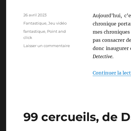
Publié
26 avril 2023
Aujourd’hui, c’
le
Catégories
Fantastique
,
Jeu vidéo
chronique portant
Étiquettes
fantastique
,
Point and
mes chroniques
click
pas consacrer de
sur
Laisser un commentaire
donc inaugurer c
The
Detective
.
Darkside
Detective
Continuer la lec
99 cercueils, de 