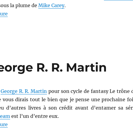
 sous la plume de
Mike Carey
.
de « La mort dans l’âme, de Mike Carey »
ture
orge R. R. Martin
n
George R. R. Martin
pour son cycle de fantasy Le trône 
je vous dirais tout le bien que je pense une prochaine foi
u d’autres livres à son crédit avant d’entamer sa sér
ream
est l’un d’entre eux.
de « Riverdream, de George R. R. Martin »
ture