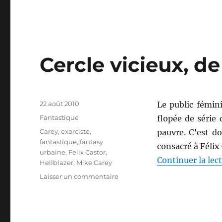
Riverdream,
de
George
R.
R.
Martin
Cercle vicieux, d
Publié
22 août 2010
Le public fémin
le
Catégories
Fantastique
flopée de série 
Étiquettes
Carey
,
exorciste
,
pauvre. C’est do
fantastique
,
fantasy
consacré à Félix 
urbaine
,
Felix Castor
,
Continuer la lec
Hellblazer
,
Mike Carey
sur
Laisser un commentaire
Cercle
vicieux,
de
Mike