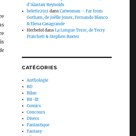
d’Alastair Reynolds
belette2911
dans
Catwoman – Far from
re
Gotham, de Joëlle Jones, Fernando Blanco
& Elena Casagrande
ns
Herbefol
dans
La Longue Terre, de Terry
re
Pratchett & Stephen Baxter
is
de
CATÉGORIES
Anthologie
BD
Bilan
Bit-lit
Comics
Concours
Divers
Fantastique
Fantasy