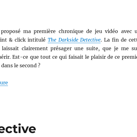
ai proposé ma première chronique de jeu vidéo avec 
nt & click intitulé
The Darkside Detective
. La fin de cet
 laissait clairement présager une suite, que je me su
rir. Est-ce que tout ce qui faisait le plaisir de ce premi
 dans le second ?
de « The Darkside Detective : A Fumble in the Dark »
ture
ective