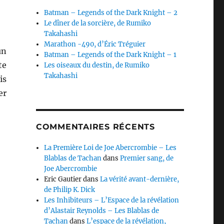
Batman – Legends of the Dark Knight – 2
Le dîner de la sorcière, de Rumiko
Takahashi
Marathon -490, d’Éric Tréguier
un
Batman – Legends of the Dark Knight – 1
te
Les oiseaux du destin, de Rumiko
Takahashi
is
er
COMMENTAIRES RÉCENTS
La Première Loi de Joe Abercrombie – Les
Blablas de Tachan
dans
Premier sang, de
Joe Abercrombie
Eric Gautier
dans
La vérité avant-dernière,
de Philip K. Dick
Les Inhibiteurs – L’Espace de la révélation
d’Alastair Reynolds – Les Blablas de
Tachan
dans
L’espace de la révélation,