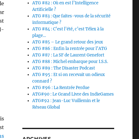
le
ATG #82 : Où en est l’Intelligence
Artificielle ?
ar
ATG #83 : Que faites-vous de la sécurité
st
informatique ?
l-
ATG #84 : C’est l’été, c’est Télex à la
plage…
ATG #85 – Le grand retour des jeux
ATG #86 : Enfin la rentrée pour l’ATG
ATG #87 : La SF de Laurent Genefort
ATG #88 : Michel embarque pour I.S.S.
ATG #89 : The Disaster Podcast
ATG #95 : Et si on recevait un odieux
connard ?
ATG #96 : La Rentrée Perdue
ATG#90 : Le Grand Livre des IndieGames
ATG#92 : Jean-Luc Vuillemin et le
Réseau Global
is
st
ns
ARCHIVES