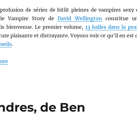
profusion de séries de bitlit pleines de vampires sexy 
érie Vampire Story de
David Wellington
constitue u
rais bienvenue. Le premier volume,
13 balles dans la pea
ture plaisante et distrayante. Voyons voir ce qu’il en est 
ueils
.
de « 99 cercueils, de David Wellington »
ture
ondres, de Ben