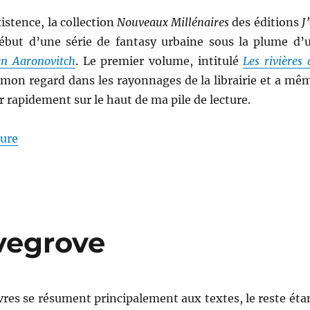
istence, la collection
Nouveaux Millénaires
des éditions
J
ébut d’une série de fantasy urbaine sous la plume d’
en Aaronovitch
. Le premier volume, intitulé
Les rivières 
é mon regard dans les rayonnages de la librairie et a mê
er rapidement sur le haut de ma pile de lecture.
de « Les rivières de Londres, de Ben Aaronovitch »
ture
vegrove
ivres se résument principalement aux textes, le reste éta