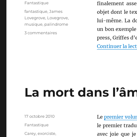
le
Catégories
Fantastique
finalement assez
Étiquettes
fantastique
,
James
objet dont le tex
Lovegrove
,
Lovegrove
,
lui-même. La d
musique
,
palindrome
un bon exemple 
sur
3 commentaires
press, Griffes d’
GiG,
de
Continuer la lec
James
Lovegrove
La mort dans l’â
Publié
17 octobre 2010
Le
premier volum
le
Catégories
Fantastique
le premier tradu
Étiquettes
Carey
,
exorciste
,
avec joie que j