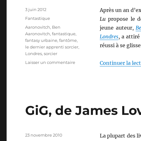
Publié
3 juin 2012
Après un an d’ex
le
Catégories
Fantastique
Lu
propose le d
Étiquettes
Aaronovitch
,
Ben
jeune auteur,
B
Aaronovitch
,
fantastique
,
Londres
, a attir
fantasy urbaine
,
fantôme
,
réussi à se gliss
le dernier apprenti sorcier
,
Londres
,
sorcier
sur
Laisser un commentaire
Continuer la lec
Les
rivières
de
Londres,
de
Ben
GiG, de James Lo
Aaronovitch
Publié
23 novembre 2010
La plupart des l