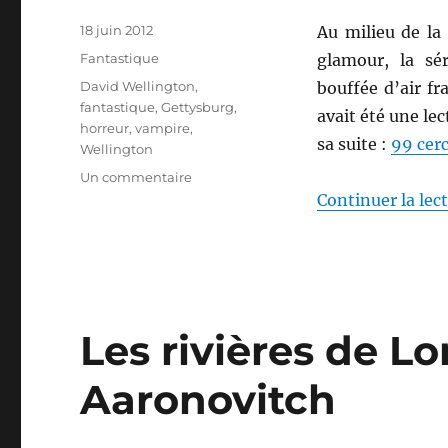
Publié
18 juin 2012
Au milieu de la 
le
Catégories
Fantastique
glamour, la s
Étiquettes
David Wellington
,
bouffée d’air f
fantastique
,
Gettysburg
,
avait été une lec
horreur
,
vampire
,
sa suite :
99 cerc
Wellington
sur
Un commentaire
99
Continuer la lec
cercueils,
de
David
Wellington
Les rivières de L
Aaronovitch