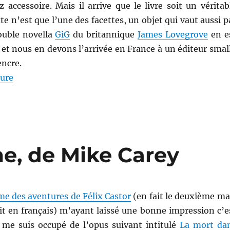
 accessoire. Mais il arrive que le livre soit un véritab
te n’est que l’une des facettes, un objet qui vaut aussi p
ouble novella
GiG
du britannique
James Lovegrove
en e
et nous en devons l’arrivée en France à un éditeur smal
encre.
de « GiG, de James Lovegrove »
ture
me, de Mike Carey
e des aventures de Félix Castor
(en fait le deuxième ma
it en français) m’ayant laissé une bonne impression c’e
e me suis occupé de l’opus suivant intitulé
La mort da