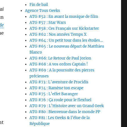
Fin de bail
’ai
Agence Tous Geeks
un
ATG #52 : En avant la musique de film
ATG #57 : Star Wars
de
ATG #58 : Ces Français sur Kickstarter
me
ATG #62 : Nos années Temps X
ATG #64 : Un petit tour dans les étoiles…
ATG #65 : Le nouveau départ de Matthieu
Blanco
ATG #66: Le Retour de Paul Jorion
ATG #68 : A vos ordres Captain !
ATG #69 : A la poursuite des pierres
précieuses
ATG #73 : L’aventure de Procidis
ATG #74 : Ramène ton escape
ATG #75 : L’effet Baranger
ATG #76 : Ça roule pour le flexfuel
ATG #79 : L’Histoire avec un Grand Geek
ATG #80 : Bienvenue dans le monde PP
ATG #81 : Les Geeks & l’élue de la
nt
République