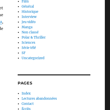
Film
Général
et
Historique
ne
Interview
u
,
Jeu vidéo
Manga
de
Non classé
Polar & Thriller
Sciences
Série télé
SF
Uncategorized
PAGES
Index
Lectures abandonnées
Contact
Écrits