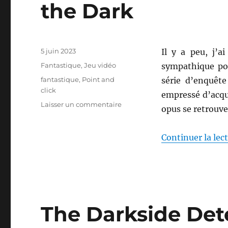
the Dark
Publié
5 juin 2023
Il y a peu, j’
le
Catégories
Fantastique
,
Jeu vidéo
sympathique poi
Étiquettes
fantastique
,
Point and
série d’enquête
click
empressé d’acqué
sur
Laisser un commentaire
opus se retrouve
The
Darkside
Detective
Continuer la lec
:
A
Fumble
in
the
Dark
The Darkside Det