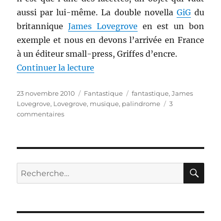
aussi par lui-même. La double novella
GiG
du
britannique
James Lovegrove
en est un bon
exemple et nous en devons l’arrivée en France
à un éditeur small-press, Griffes d’encre.
de « GiG, de James Lovegrove »
Continuer la lecture
Publié
Catégories
Étiquettes
23 novembre 2010
Fantastique
fantastique
,
James
le
Lovegrove
,
Lovegrove
,
musique
,
palindrome
3
sur
commentaires
GiG,
de
James
Lovegrove
RE
Recherche
pour :