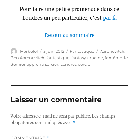
Pour faire une petite promenade dans ce
Londres un peu particulier, c’est
par là
Retour au sommaire
Auteur
Publié
Catégories
Étiquettes
Herbefol
3 juin 2012
Fantastique
Aaronovitch
,
le
Ben Aaronovitch
,
fantastique
,
fantasy urbaine
,
fantôme
,
le
dernier apprenti sorcier
,
Londres
,
sorcier
Laisser un commentaire
Votre adresse e-mail ne sera pas publiée.
Les champs
obligatoires sont indiqués avec
*
COMMENTAIRE
*