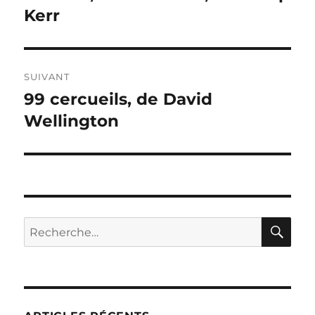
précédente :
Kerr
l’article
SUIVANT
99 cercueils, de David
Publication
suivante :
Wellington
RE
Recherche
pour :