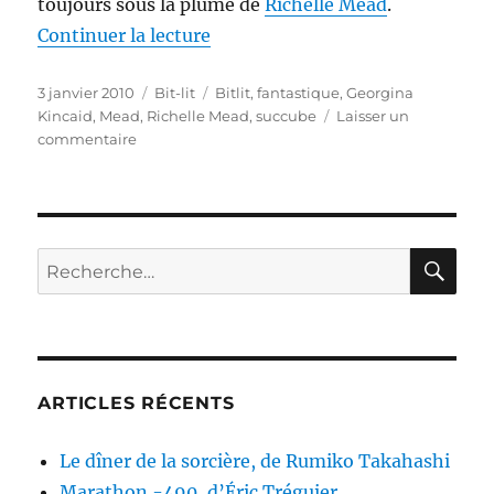
toujours sous la plume de
Richelle Mead
.
de « Succubus nights, de Richel
Continuer la lecture
Publié
Catégories
Étiquettes
3 janvier 2010
Bit-lit
Bitlit
,
fantastique
,
Georgina
le
Kincaid
,
Mead
,
Richelle Mead
,
succube
Laisser un
sur
commentaire
Succubus
nights,
de
Richelle
Mead
RE
Recherche
pour :
ARTICLES RÉCENTS
Le dîner de la sorcière, de Rumiko Takahashi
Marathon -490, d’Éric Tréguier