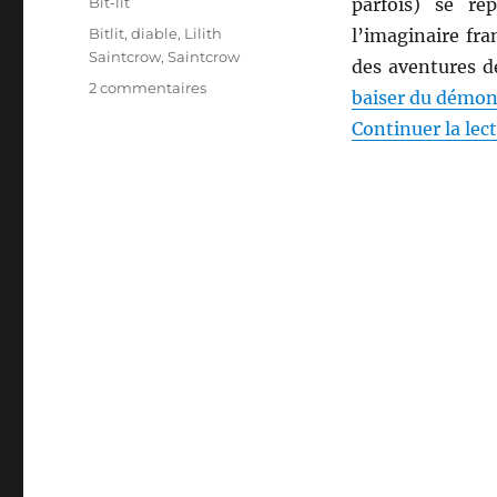
Catégories
Bit-lit
parfois) se ré
Étiquettes
Bitlit
,
diable
,
Lilith
l’imaginaire fra
Saintcrow
,
Saintcrow
des aventures d
sur
2 commentaires
baiser du démo
Le
Continuer la lec
baiser
du
démon,
de
Lilith
Saintcrow