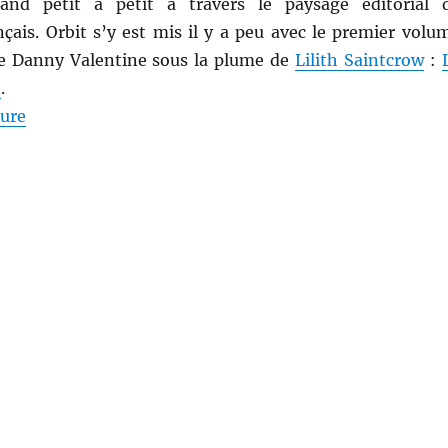
pand petit à petit à travers le paysage éditorial 
nçais. Orbit s’y est mis il y a peu avec le premier volu
e Danny Valentine sous la plume de
Lilith Saintcrow
:
n
.
de « Le baiser du démon, de Lilith Saintcrow »
ture