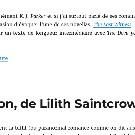
rmément
K. J. Parker
et si j’ai surtout parlé de ses roman
ccasion d’évoquer l’une de ses novellas,
The Last Witness
.
r un texte de longueur intermédiaire avec
The Devil y
de « The Devil you know, de K. J. Parker »
ture
n, de Lilith Saintcro
t la bitlit (ou paranormal romance comme on dit aus