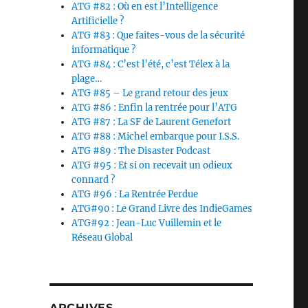
ATG #82 : Où en est l’Intelligence
Artificielle ?
ATG #83 : Que faites-vous de la sécurité
informatique ?
ATG #84 : C’est l’été, c’est Télex à la
plage…
ATG #85 – Le grand retour des jeux
ATG #86 : Enfin la rentrée pour l’ATG
ATG #87 : La SF de Laurent Genefort
ATG #88 : Michel embarque pour I.S.S.
ATG #89 : The Disaster Podcast
ATG #95 : Et si on recevait un odieux
connard ?
ATG #96 : La Rentrée Perdue
ATG#90 : Le Grand Livre des IndieGames
ATG#92 : Jean-Luc Vuillemin et le
Réseau Global
ARCHIVES