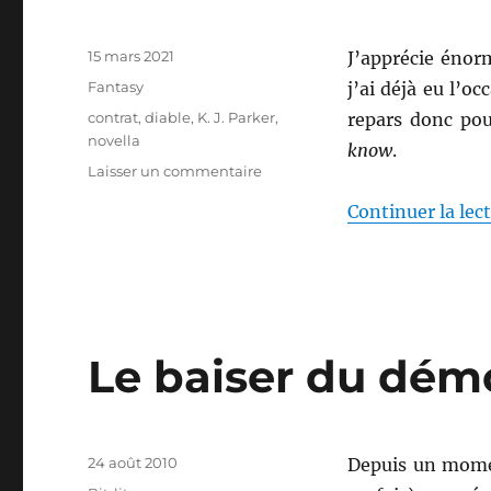
Publié
15 mars 2021
J’apprécie éno
le
Catégories
Fantasy
j’ai déjà eu l’o
Étiquettes
contrat
,
diable
,
K. J. Parker
,
repars donc pou
novella
know
.
sur
Laisser un commentaire
The
Continuer la lec
Devil
you
know,
de
K.
J.
Parker
Le baiser du démo
Publié
24 août 2010
Depuis un momen
le