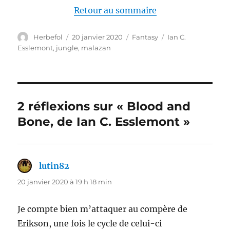
Retour au sommaire
Auteur
Publié
Catégories
Étiquettes
Herbefol
20 janvier 2020
Fantasy
Ian C.
le
Esslemont
,
jungle
,
malazan
2 réflexions sur « Blood and
Bone, de Ian C. Esslemont »
lutin82
dit :
20 janvier 2020 à 19 h 18 min
Je compte bien m’attaquer au compère de
Erikson, une fois le cycle de celui-ci