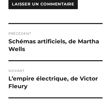
Navigation
PRÉCÉDENT
de
Schémas artificiels, de Martha
Publication
précédente :
Wells
l’article
SUIVANT
L’empire électrique, de Victor
Publication
suivante :
Fleury