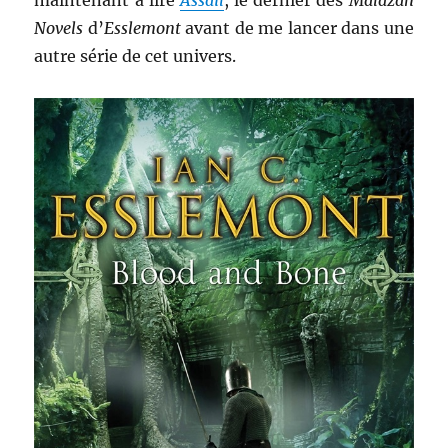
maintenant à lire
Assail
, le dernier des
Malazan
Novels
d’
Esslemont
avant de me lancer dans une
autre série de cet univers.