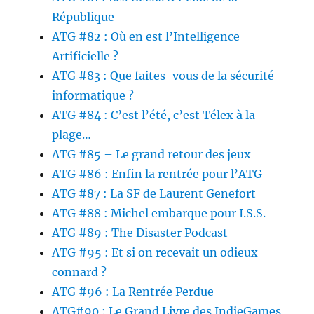
République
ATG #82 : Où en est l’Intelligence
Artificielle ?
ATG #83 : Que faites-vous de la sécurité
informatique ?
ATG #84 : C’est l’été, c’est Télex à la
plage…
ATG #85 – Le grand retour des jeux
ATG #86 : Enfin la rentrée pour l’ATG
ATG #87 : La SF de Laurent Genefort
ATG #88 : Michel embarque pour I.S.S.
ATG #89 : The Disaster Podcast
ATG #95 : Et si on recevait un odieux
connard ?
ATG #96 : La Rentrée Perdue
ATG#90 : Le Grand Livre des IndieGames