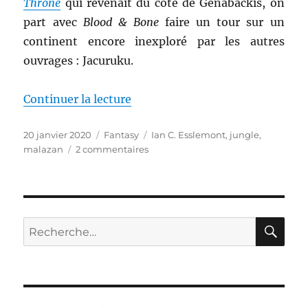
Throne
qui revenait du côté de Genabackis, on
part avec
Blood & Bone
faire un tour sur un
continent encore inexploré par les autres
ouvrages : Jacuruku.
de « Blood and Bone, de Ian C. 
Continuer la lecture
Publié
Catégories
Étiquettes
20 janvier 2020
Fantasy
Ian C. Esslemont
,
jungle
,
le
sur
malazan
2 commentaires
Blood
and
Bone,
de
Ian
RE
Recherche
C.
pour :
Esslemont