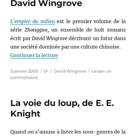
David Wingrove
Catherine
Dufour
L’empire du milieu
est le premier volume de la
série
Zhongguo
, un ensemble de huit romans
écrit par
David Wingrove
décrivant un futur dans
une société dominée par une culture chinoise.
de « L’empire du milieu, de Dav
Continuer la lecture
Publié
Catégories
Étiquettes
3 janvier 2009
SF
David Wingrove
Laisser un
le
sur
commentaire
L’empire
du
milieu,
La voie du loup, de E. E.
de
David
Knight
Wingrove
Quand on s’amuse à lister les sous-genres de la