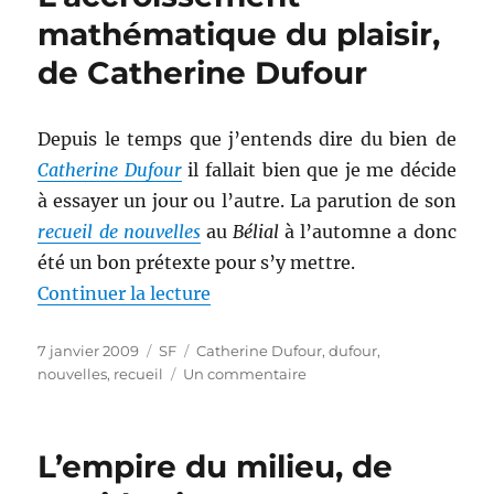
de
mathématique du plaisir,
David
de Catherine Dufour
Gemmell
Depuis le temps que j’entends dire du bien de
Catherine Dufour
il fallait bien que je me décide
à essayer un jour ou l’autre. La parution de son
recueil de nouvelles
au
Bélial
à l’automne a donc
été un bon prétexte pour s’y mettre.
de « L’accroissement mathématiq
Continuer la lecture
Publié
Catégories
Étiquettes
7 janvier 2009
SF
Catherine Dufour
,
dufour
,
le
sur
nouvelles
,
recueil
Un commentaire
L’accroissement
mathématique
du
L’empire du milieu, de
plaisir,
de