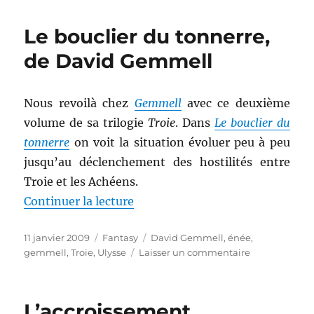
quarante
signes
Le bouclier du tonnerre,
de
la
de David Gemmell
pluie,
de
Kim
Nous revoilà chez
Gemmell
avec ce deuxième
Stanley
volume de sa trilogie
Troie
. Dans
Le bouclier du
Robinson
tonnerre
on voit la situation évoluer peu à peu
jusqu’au déclenchement des hostilités entre
Troie et les Achéens.
de « Le bouclier du tonnerre, d
Continuer la lecture
Publié
Catégories
Étiquettes
11 janvier 2009
Fantasy
David Gemmell
,
énée
,
le
sur
gemmell
,
Troie
,
Ulysse
Laisser un commentaire
Le
bouclier
du
L’accroissement
tonnerre,