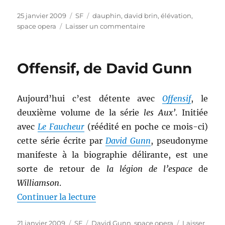
Publié
Catégories
Étiquettes
25 janvier 2009
SF
dauphin
,
david brin
,
élévation
,
le
sur
space opera
Laisser un commentaire
Le
chemin
des
Offensif, de David Gunn
bannis/Les
rives
de
Aujourd’hui c’est détente avec
Offensif
, le
l’infini,
de
deuxième volume de la série
les Aux’
. Initiée
David
avec
Le Faucheur
(réédité en poche ce mois-ci)
Brin
cette série écrite par
David Gunn
, pseudonyme
manifeste à la biographie délirante, est une
sorte de retour de
la légion de l’espace
de
Williamson
.
de « Offensif, de David Gunn »
Continuer la lecture
Publié
Catégories
Étiquettes
21 janvier 2009
SF
David Gunn
,
space opera
Laisser