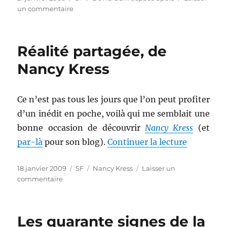
le
sur
un commentaire
Offensif,
de
David
Réalité partagée, de
Gunn
Nancy Kress
Ce n’est pas tous les jours que l’on peut profiter
d’un inédit en poche, voilà qui me semblait une
bonne occasion de découvrir
Nancy Kress
(et
de « Réal
par-là
pour son blog).
Continuer la lecture
Publié
Catégories
Étiquettes
18 janvier 2009
SF
Nancy Kress
Laisser un
le
sur
commentaire
Réalité
partagée,
de
Les quarante signes de la
Nancy