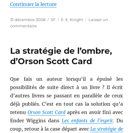
de « La voie du loup, de E. E. Kn
Continuer la lecture
Publié
Catégories
Étiquettes
31 décembre 2008
SF
E. E. Knight
Laisser un
le
sur
commentaire
La
voie
du
La stratégie de l’ombre,
loup,
de
d’Orson Scott Card
E.
E.
Knight
Que fais un auteur lorsqu’il a épuisé les
possibilités de suite direct à un livre ? Il écrit
d’autres livres se passant en parallèle de ceux
déjà publiés. C’est en tout cas la solution qu’a
retenu
Orson Scott Card
après en avoir fini avec
Ender Wiggins dans
Les enfants de l’esprit
. Du
coup, retour à la case départ avec
La stratégie de