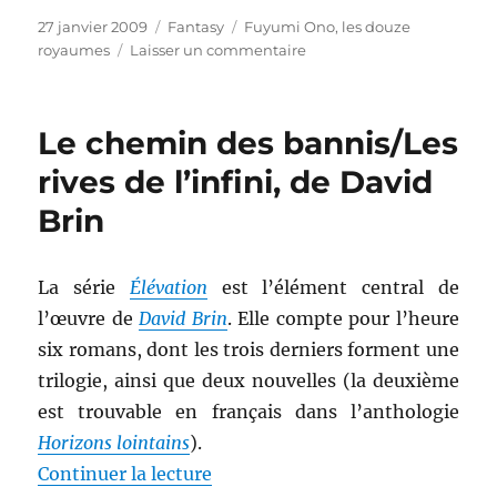
Publié
Catégories
Étiquettes
27 janvier 2009
Fantasy
Fuyumi Ono
,
les douze
le
sur
royaumes
Laisser un commentaire
La
mer
de
Le chemin des bannis/Les
l’ombre,
de
rives de l’infini, de David
Fuyumi
Brin
Ono
La série
Élévation
est l’élément central de
l’œuvre de
David Brin
. Elle compte pour l’heure
six romans, dont les trois derniers forment une
trilogie, ainsi que deux nouvelles (la deuxième
est trouvable en français dans l’anthologie
Horizons lointains
).
de « Le chemin des bannis/Les riv
Continuer la lecture