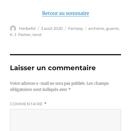
Retour au sommaire
Auteur
Publié
Catégories
Étiquettes
Herbefol
3 août 2020
Fantasy
archerie
,
guerre
,
le
K. J. Parker
,
tarot
Laisser un commentaire
Votre adresse e-mail ne sera pas publiée.
Les champs
obligatoires sont indiqués avec
*
COMMENTAIRE
*