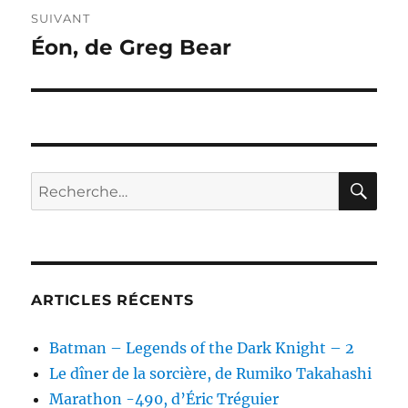
SUIVANT
Éon, de Greg Bear
Publication
suivante :
RE
Recherche
pour :
ARTICLES RÉCENTS
Batman – Legends of the Dark Knight – 2
Le dîner de la sorcière, de Rumiko Takahashi
Marathon -490, d’Éric Tréguier