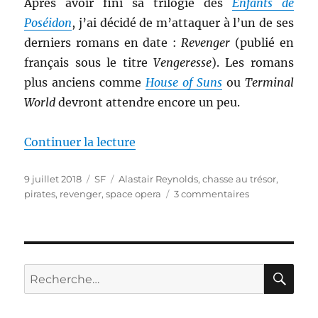
Après avoir fini sa trilogie des
Enfants de
Poséidon
, j’ai décidé de m’attaquer à l’un de ses
derniers romans en date :
Revenger
(publié en
français sous le titre
Vengeresse
). Les romans
plus anciens comme
House of Suns
ou
Terminal
World
devront attendre encore un peu.
de « Vengeresse, d’Alastair Rey
Continuer la lecture
Publié
Catégories
Étiquettes
9 juillet 2018
SF
Alastair Reynolds
,
chasse au trésor
,
le
sur
pirates
,
revenger
,
space opera
3 commentaires
Vengeresse,
d’Alastair
Reynolds
RE
Recherche
pour :