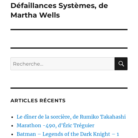
Défaillances Systèmes, de
Publication
suivante :
Martha Wells
RE
Recherche
pour :
ARTICLES RÉCENTS
Le dîner de la sorcière, de Rumiko Takahashi
Marathon -490, d’Éric Tréguier
Batman – Legends of the Dark Knight – 1