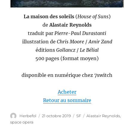
La maison des soleils
(
House of Suns
)
de
Alastair Reynolds
traduit par
Pierre-Paul Durastanti
illustration de
Chris Moore
/
Amir Zand
éditions
Gollancz
/
Le Bélial
500 pages (format moyen)
disponible en numérique chez 7switch
Acheter
Retour au sommaire
Auteur
Publié
Catégories
Étiquettes
Herbefol
21 octobre 2019
SF
Alastair Reynolds
,
le
space opera