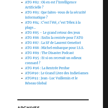
ATG #82 : Où en est l’Intelligence
Artificielle ?
ATG #83 : Que faites-vous de la sécurité
informatique ?
ATG #84 : C’est l’été, c’est Télex à la
plage…
ATG #85 – Le grand retour des jeux
ATG #86 : Enfin la rentrée pour l’ATG
ATG #87 : La SF de Laurent Genefort
ATG #88 : Michel embarque pour I.S.S.
ATG #89 : The Disaster Podcast
ATG #95 : Et si on recevait un odieux
connard ?
ATG #96 : La Rentrée Perdue
ATG#90 : Le Grand Livre des IndieGames
ATG#92 : Jean-Luc Vuillemin et le
Réseau Global
ARCHIVES