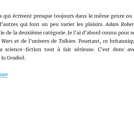
rs qui écrivent presque toujours dans le même genre ou 
’autres qui font un peu varier les plaisirs.
Adam Rober
tie de la deuxième catégorie. Je l’ai d’abord connu pour s
r Wars
et de l’univers de
Tolkien
. Pourtant, ce britanniq
la science-fiction tout à fait sérieuse. C’est donc av
i lu
Gradisil
.
de « Gradisil, d’Adam Roberts »
ture