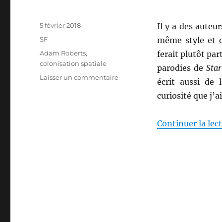
Publié
5 février 2018
Il y a des auteu
le
Catégories
SF
même style et d
Étiquettes
Adam Roberts
,
ferait plutôt par
colonisation spatiale
parodies de
Sta
sur
Laisser un commentaire
écrit aussi de 
Gradisil,
curiosité que j’a
d’Adam
Roberts
Continuer la lec