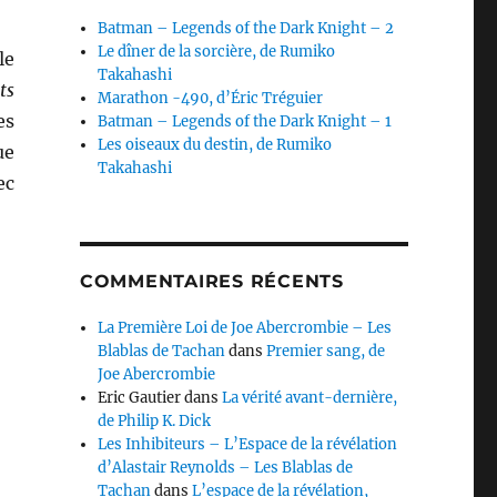
Batman – Legends of the Dark Knight – 2
Le dîner de la sorcière, de Rumiko
le
Takahashi
ts
Marathon -490, d’Éric Tréguier
es
Batman – Legends of the Dark Knight – 1
Les oiseaux du destin, de Rumiko
ue
Takahashi
ec
COMMENTAIRES RÉCENTS
La Première Loi de Joe Abercrombie – Les
Blablas de Tachan
dans
Premier sang, de
Joe Abercrombie
Eric Gautier
dans
La vérité avant-dernière,
de Philip K. Dick
Les Inhibiteurs – L’Espace de la révélation
d’Alastair Reynolds – Les Blablas de
Tachan
dans
L’espace de la révélation,