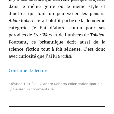
dans le même genre ou le même style et
d’autres qui font un peu varier les plaisirs.
Adam Roberts
ferait plutôt partie de la deuxième
catégorie. Je l’ai d’abord connu pour ses
parodies de
Star Wars
et de l’univers de
Tolkien
.
Pourtant, ce britannique écrit aussi de la
science-fiction tout à fait sérieuse. C’est donc
avec curiosité que j’ai lu
Gradisil
.
de « Gradisil, d’Adam Roberts »
Continuer la lecture
Publié
Catégories
Étiquettes
5 février 2018
SF
Adam Roberts
,
colonisation spatiale
le
sur
Laisser un commentaire
Gradisil,
d’Adam
Roberts