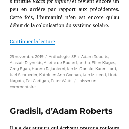
s’intitule
Reach for Infinity
et revient encore un
peu en arrière par rapport aux précédentes.
Cette fois, l’humanité n’en est encore qu’au
début de la colonisation du système solaire.
de « Reach for Infinity, dirigée
Continuer la lecture
Publié
Catégories
Étiquettes
25 novembre 2019
Anthologie
,
SF
Adam Roberts
,
le
Alastair Reynolds
,
Aliette de Bodard
,
antho
,
Ellen Klages
,
Greg Egan
,
Hannu Rajaniemi
,
Ian McDonald
,
Karen Lord
,
Karl Schroeder
,
Kathleen Ann Goonan
,
Ken McLeod
,
Linda
Nagata
,
Pat Cadigan
,
Peter Watts
Laisser un
sur
commentaire
Reach
for
Infinity,
Gradisil, d’Adam Roberts
dirigée
par
Jonathan
Il y a des auteurs qui écrivent presque toujours
Strahan