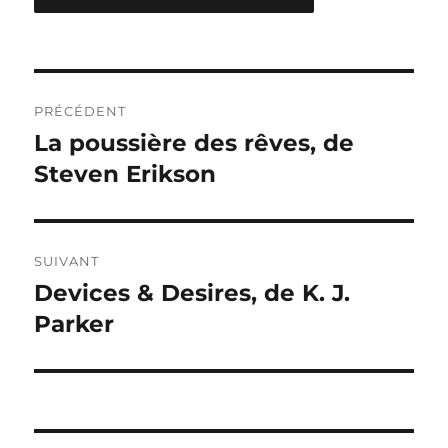
Navigation
PRÉCÉDENT
de
La poussière des rêves, de
Publication
précédente :
Steven Erikson
l’article
SUIVANT
Devices & Desires, de K. J.
Publication
suivante :
Parker