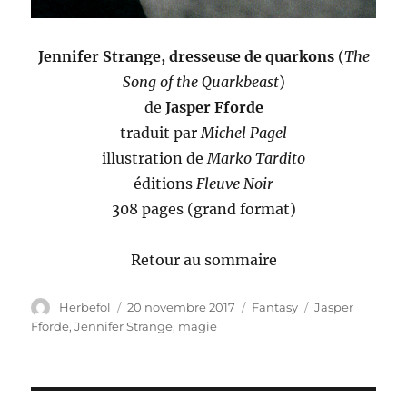
Jennifer Strange, dresseuse de quarkons
(
The
Song of the Quarkbeast
)
de
Jasper Fforde
traduit par
Michel Pagel
illustration de
Marko Tardito
éditions
Fleuve Noir
308 pages (grand format)
Retour au sommaire
Auteur
Publié
Catégories
Étiquettes
Herbefol
20 novembre 2017
Fantasy
Jasper
le
Fforde
,
Jennifer Strange
,
magie