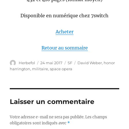
Disponible en numérique chez 7switch
Acheter
Retour au sommaire
Auteur
Publié
Catégories
Étiquettes
Herbefol
24 mai 2017
SF
David Weber
,
honor
le
harrington
,
militaire
,
space opera
Laisser un commentaire
Votre adresse e-mail ne sera pas publiée.
Les champs
obligatoires sont indiqués avec
*