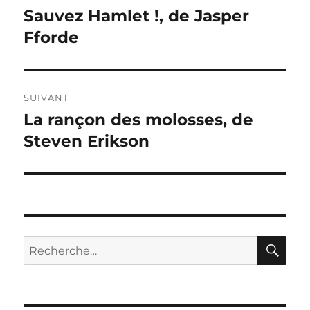
de
Sauvez Hamlet !, de Jasper
Publication
précédente :
Fforde
l’article
SUIVANT
La rançon des molosses, de
Publication
suivante :
Steven Erikson
RE
Recherche
pour :