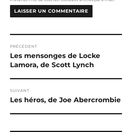
Navigation
PRÉCÉDENT
de
Les mensonges de Locke
Publication
précédente :
Lamora, de Scott Lynch
l’article
SUIVANT
Les héros, de Joe Abercrombie
Publication
suivante :