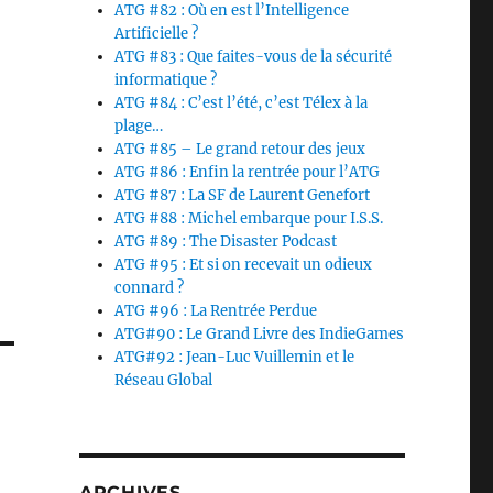
ATG #82 : Où en est l’Intelligence
Artificielle ?
ATG #83 : Que faites-vous de la sécurité
informatique ?
ATG #84 : C’est l’été, c’est Télex à la
plage…
ATG #85 – Le grand retour des jeux
ATG #86 : Enfin la rentrée pour l’ATG
ATG #87 : La SF de Laurent Genefort
ATG #88 : Michel embarque pour I.S.S.
ATG #89 : The Disaster Podcast
ATG #95 : Et si on recevait un odieux
connard ?
ATG #96 : La Rentrée Perdue
ATG#90 : Le Grand Livre des IndieGames
ATG#92 : Jean-Luc Vuillemin et le
Réseau Global
ARCHIVES