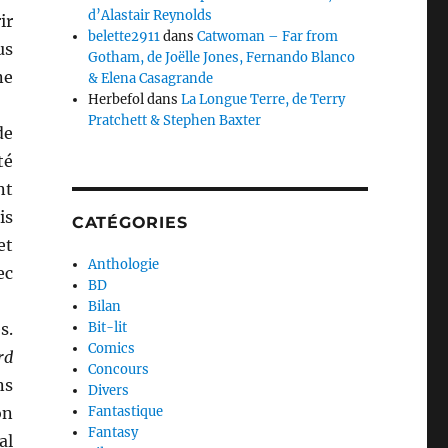
d’Alastair Reynolds
ir
belette2911
dans
Catwoman – Far from
us
Gotham, de Joëlle Jones, Fernando Blanco
ne
& Elena Casagrande
Herbefol
dans
La Longue Terre, de Terry
Pratchett & Stephen Baxter
de
té
nt
is
CATÉGORIES
et
Anthologie
ec
BD
Bilan
s.
Bit-lit
Comics
rd
Concours
ns
Divers
on
Fantastique
Fantasy
al