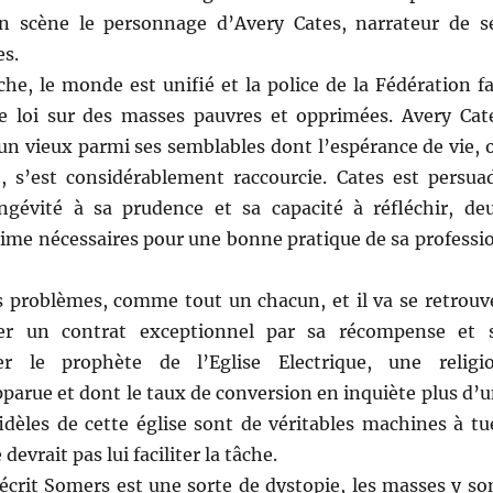
n scène le personnage d’Avery Cates, narrateur de s
es.
he, le monde est unifié et la police de la Fédération fa
e loi sur des masses pauvres et opprimées. Avery Cat
un vieux parmi ses semblables dont l’espérance de vie, 
e, s’est considérablement raccourcie. Cates est persua
ongévité à sa prudence et sa capacité à réfléchir, de
stime nécessaires pour une bonne pratique de sa professi
s problèmes, comme tout un chacun, et il va se retrouv
ter un contrat exceptionnel par sa récompense et 
uer le prophète de l’Eglise Electrique, une religi
arue et dont le taux de conversion en inquiète plus d’u
fidèles de cette église sont de véritables machines à tu
devrait pas lui faciliter la tâche.
crit Somers est une sorte de dystopie, les masses y so