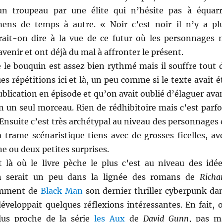
 un troupeau par une élite qui n’hésite pas à équarr
ens de temps à autre. « Noir c’est noir il n’y a pl
rait-on dire à la vue de ce futur où les personnages 
avenir et ont déjà du mal à affronter le présent.
 le bouquin est assez bien rythmé mais il souffre tout 
 répétitions ici et là, un peu comme si le texte avait é
ublication en épisode et qu’on avait oublié d’élaguer ava
n un seul morceau. Rien de rédhibitoire mais c’est parfo
Ensuite c’est très archétypal au niveau des personnages 
 trame scénaristique tiens avec de grosses ficelles, av
 ou deux petites surprises.
 là où le livre pèche le plus c’est au niveau des idée
on serait un peu dans la lignée des romans de
Richa
mment de
Black Man
son dernier thriller cyberpunk da
développait quelques réflexions intéressantes. En fait, 
lus proche de la série
les Aux
de
David Gunn
, pas m