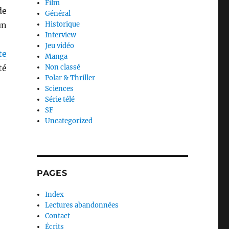
Film
de
Général
un
Historique
Interview
Jeu vidéo
te
Manga
té
Non classé
Polar & Thriller
Sciences
Série télé
SF
Uncategorized
PAGES
Index
Lectures abandonnées
Contact
Écrits