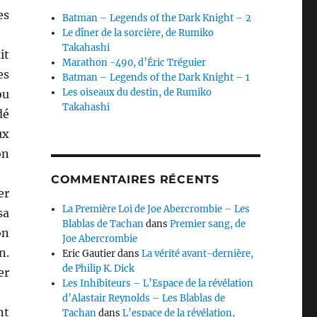
es
Batman – Legends of the Dark Knight – 2
Le dîner de la sorcière, de Rumiko
Takahashi
it
Marathon -490, d’Éric Tréguier
es
Batman – Legends of the Dark Knight – 1
Les oiseaux du destin, de Rumiko
ou
Takahashi
dé
ux
on
COMMENTAIRES RÉCENTS
er
La Première Loi de Joe Abercrombie – Les
sa
Blablas de Tachan
dans
Premier sang, de
on
Joe Abercrombie
n.
Eric Gautier
dans
La vérité avant-dernière,
de Philip K. Dick
er
Les Inhibiteurs – L’Espace de la révélation
d’Alastair Reynolds – Les Blablas de
nt
Tachan
dans
L’espace de la révélation,