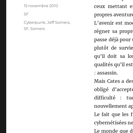
Publié
15 novembre 2010
ceux mettant e
le
Catégories
SF
propres aventur
Étiquettes
Cyberpunk
,
Jeff Somers
,
L’avenir est moc
SF
,
Somers
régner sa propr
passe déjà pour 
plutôt de survi
qu’il doit sa l
qualités qu’il e
: assassin.
Mais Cates a de
obligé d’accep
difficulté : t
nouvellement app
Le fait que les 
cybernétisées ne 
Le monde que dé