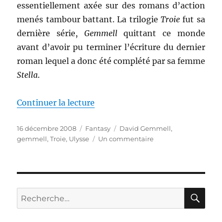
essentiellement axée sur des romans d’action
menés tambour battant. La trilogie
Troie
fut sa
dernière série,
Gemmell
quittant ce monde
avant d’avoir pu terminer l’écriture du dernier
roman lequel a donc été complété par sa femme
Stella
.
de « Le seigneur de l’arc d’arge
Continuer la lecture
Publié
Catégories
Étiquettes
16 décembre 2008
Fantasy
David Gemmell
,
le
sur
gemmell
,
Troie
,
Ulysse
Un commentaire
Le
seigneur
de
l’arc
d’argent,
RE
Recherche
de
pour :
David
Gemmell