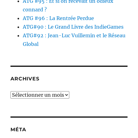
ATG #95 : Et si on recevait un odieux
connard ?
ATG #96 : La Rentrée Perdue
ATG#90 : Le Grand Livre des IndieGames
ATG#92 : Jean-Luc Vuillemin et le Réseau
Global
ARCHIVES
Archives
MÉTA