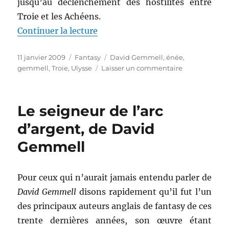
jusqu’au déclenchement des hostilités entre
Troie et les Achéens.
de « Le bouclier du tonnerre, d
Continuer la lecture
Publié
Catégories
Étiquettes
11 janvier 2009
Fantasy
David Gemmell
,
énée
,
le
sur
gemmell
,
Troie
,
Ulysse
Laisser un commentaire
Le
bouclier
du
Le seigneur de l’arc
tonnerre,
de
d’argent, de David
David
Gemmell
Gemmell
Pour ceux qui n’aurait jamais entendu parler de
David Gemmell
disons rapidement qu’il fut l’un
des principaux auteurs anglais de fantasy de ces
trente dernières années, son œuvre étant