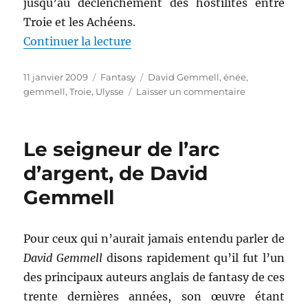
jusqu’au déclenchement des hostilités entre
Troie et les Achéens.
de « Le bouclier du tonnerre, d
Continuer la lecture
Publié
Catégories
Étiquettes
11 janvier 2009
Fantasy
David Gemmell
,
énée
,
le
sur
gemmell
,
Troie
,
Ulysse
Laisser un commentaire
Le
bouclier
du
Le seigneur de l’arc
tonnerre,
de
d’argent, de David
David
Gemmell
Gemmell
Pour ceux qui n’aurait jamais entendu parler de
David Gemmell
disons rapidement qu’il fut l’un
des principaux auteurs anglais de fantasy de ces
trente dernières années, son œuvre étant