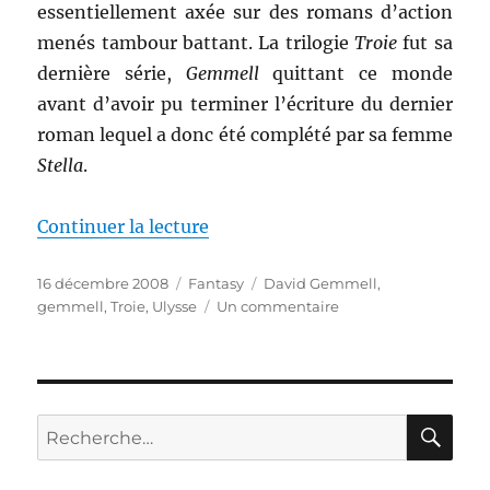
essentiellement axée sur des romans d’action
menés tambour battant. La trilogie
Troie
fut sa
dernière série,
Gemmell
quittant ce monde
avant d’avoir pu terminer l’écriture du dernier
roman lequel a donc été complété par sa femme
Stella
.
de « Le seigneur de l’arc d’arge
Continuer la lecture
Publié
Catégories
Étiquettes
16 décembre 2008
Fantasy
David Gemmell
,
le
sur
gemmell
,
Troie
,
Ulysse
Un commentaire
Le
seigneur
de
l’arc
d’argent,
RE
Recherche
de
pour :
David
Gemmell