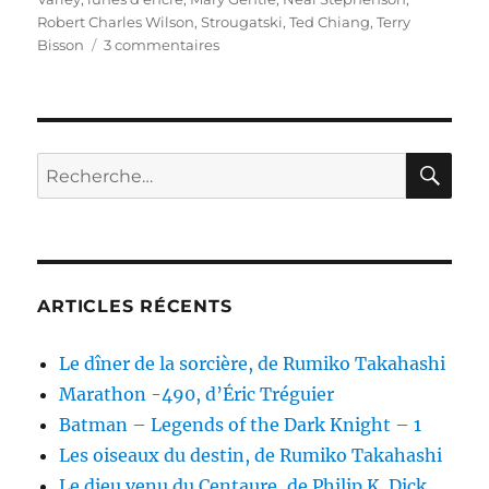
Robert Charles Wilson
,
Strougatski
,
Ted Chiang
,
Terry
sur
Bisson
3 commentaires
13
ans,
13
blogs
RE
Recherche
pour :
ARTICLES RÉCENTS
Le dîner de la sorcière, de Rumiko Takahashi
Marathon -490, d’Éric Tréguier
Batman – Legends of the Dark Knight – 1
Les oiseaux du destin, de Rumiko Takahashi
Le dieu venu du Centaure, de Philip K. Dick