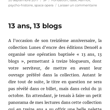
20 septembre 2017
SF
Fondation
,
Isaac Asimov
,
le
sur
psycho-histoire
,
space opera
Laisser un commentaire
Fondati
d’Isaac
Asimov
13 ans, 13 blogs
A l’occasion de son treizième anniversaire, la
collection Lunes d’encre des éditions Denoël a
organisé une opération baptisée « 13 ans, 13
blogs », permettant à treize blogueurs, dont
votre serviteur, de mettre en avant leur
ouvrage préféré dans la collection. Autant le
dire tout de suite, le titre en question ne sera
pas révélé dans ce billet, mais dans celui du 31
octobre. En attendant, je tenais à faire un petit
panorama de mes lectures dans cette collection
qui en treize ans a su offrir une belle palette