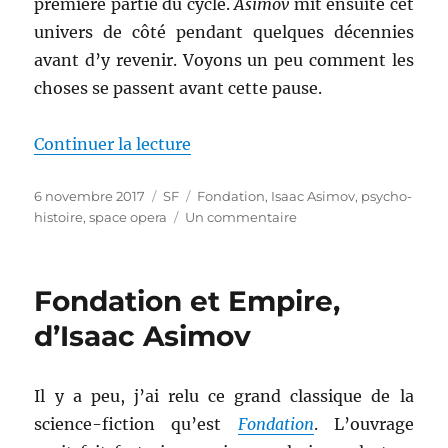
première partie du cycle.
Asimov
mit ensuite cet
univers de côté pendant quelques décennies
avant d’y revenir. Voyons un peu comment les
choses se passent avant cette pause.
de « Seconde Fondation, d’Isaa
Continuer la lecture
Publié
Catégories
Étiquettes
6 novembre 2017
SF
Fondation
,
Isaac Asimov
,
psycho-
le
sur
histoire
,
space opera
Un commentaire
Seconde
Fondation,
d’Isaac
Fondation et Empire,
Asimov
d’Isaac Asimov
Il y a peu, j’ai relu ce grand classique de la
science-fiction qu’est
Fondation
. L’ouvrage