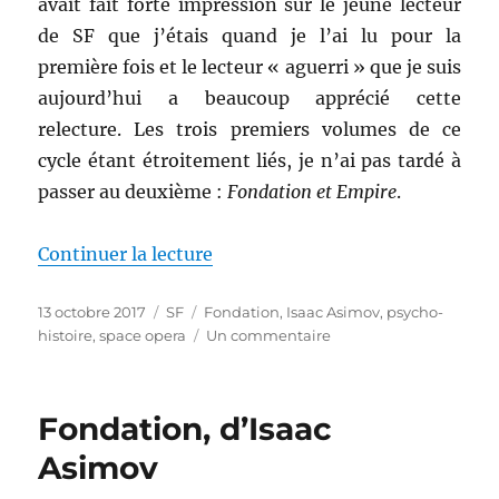
avait fait forte impression sur le jeune lecteur
de SF que j’étais quand je l’ai lu pour la
première fois et le lecteur « aguerri » que je suis
aujourd’hui a beaucoup apprécié cette
relecture. Les trois premiers volumes de ce
cycle étant étroitement liés, je n’ai pas tardé à
passer au deuxième :
Fondation et Empire
.
de « Fondation et Empire, d’Isa
Continuer la lecture
Publié
Catégories
Étiquettes
13 octobre 2017
SF
Fondation
,
Isaac Asimov
,
psycho-
le
sur
histoire
,
space opera
Un commentaire
Fondation
et
Empire,
Fondation, d’Isaac
d’Isaac
Asimov
Asimov