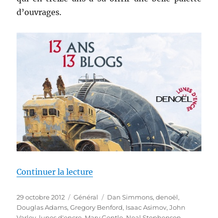
d’ouvrages.
de « 13 ans, 13 blogs »
Continuer la lecture
Publié
Catégories
Étiquettes
29 octobre 2012
Général
Dan Simmons
,
denoël
,
le
Douglas Adams
,
Gregory Benford
,
Isaac Asimov
,
John
Varley
,
lunes d'encre
,
Mary Gentle
,
Neal Stephenson
,